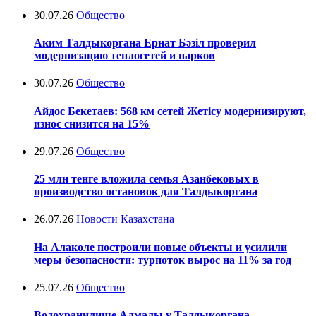
30.07.26
Общество
Аким Талдыкоргана Ернат Бәзіл проверил
модернизацию теплосетей и парков
30.07.26
Общество
Айдос Бекетаев: 568 км сетей Жетісу модернизируют,
износ снизится на 15%
29.07.26
Общество
25 млн тенге вложила семья Азанбековых в
производство остановок для Талдыкоргана
26.07.26
Новости Казахстана
На Алаколе построили новые объекты и усилили
меры безопасности: турпоток вырос на 11% за год
25.07.26
Общество
Водохранилище Алмалы у Талдыкоргана