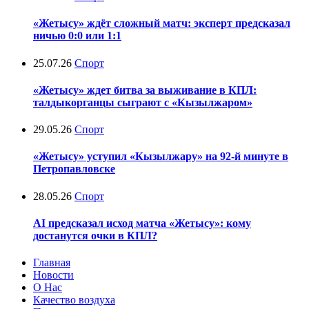
«Жетысу» ждёт сложный матч: эксперт предсказал
ничью 0:0 или 1:1
25.07.26
Спорт
«Жетысу» ждет битва за выживание в КПЛ:
талдыкорганцы сыграют с «Кызылжаром»
29.05.26
Спорт
«Жетысу» уступил «Кызылжару» на 92-й минуте в
Петропавловске
28.05.26
Спорт
AI предсказал исход матча «Жетысу»: кому
достанутся очки в КПЛ?
Главная
Новости
О Нас
Качество воздуха