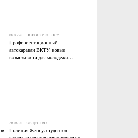
06.05.26
НОВОСТИ ЖЕТІСУ
Профориентационный
автокараван ВКТУ: новые
возможности для молодежи
южных регионов
28.04.26
ОБЩЕСТВО
ов
Полиция Жетісу: студентов
колледжа научили защищаться от