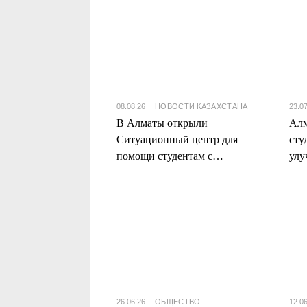
08.08.26
НОВОСТИ КАЗАХСТАНА
23.0
В Алматы открыли
Алм
Ситуационный центр для
сту
помощи студентам с
улу
общежитиями
202
26.06.26
ОБЩЕСТВО
12.0