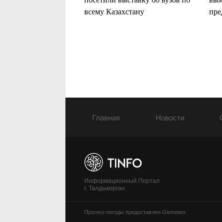
всему Казахстану
пре
Тал
Главная
Новости
Информационный Портал
г. Талдыкорган
Прогноз погоды предоставлен
Gismeteo