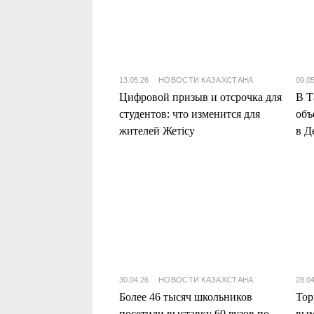
13.05.26
НОВОСТИ КАЗАХСТАНА
09.0
Цифровой призыв и отсрочка для
В Т
студентов: что изменится для
объ
жителей Жетісу
в Д
30.04.26
НОВОСТИ КАЗАХСТАНА
28.0
Более 46 тысяч школьников
Тор
посетили выставку 60 вузов по
вым