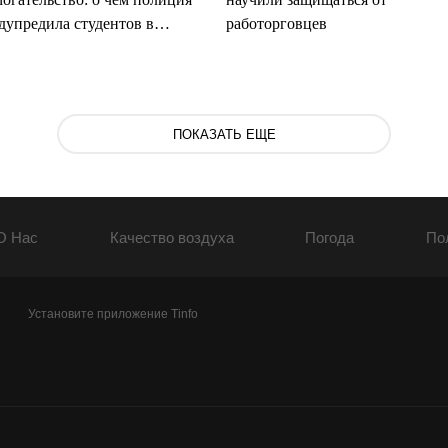
дупредила студентов в
работорговцев
дыкоргане
ПОКАЗАТЬ ЕЩЕ
О Нас
Качество воздуха
Погода
По
Установите приложение Tinfo