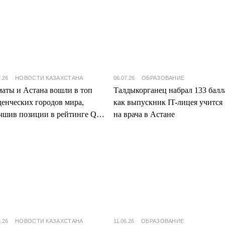
7.26
НОВОСТИ КАЗАХСТАНА
06.07.26
ОБРАЗОВАНИЕ
аты и Астана вошли в топ
Талдыкорганец набрал 133 балл
денческих городов мира,
как выпускник IT-лицея учится
чшив позиции в рейтинге QS
на врача в Астане
7
6.26
НОВОСТИ КАЗАХСТАНА
11.06.26
ОБРАЗОВАНИЕ