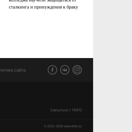
сталкинга и принуждения к браку
литика сайта
Связаться с TINFO
© 2015–2026
www.tinfo.kz