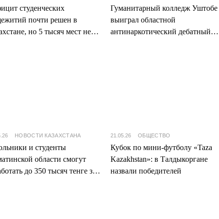
ицит студенческих
Гуманитарный колледж Уштобе
ежитий почти решен в
выиграл областной
ахстане, но 5 тысяч мест не
антинаркотический дебатный
тает в Алматы
турнир
5.26
НОВОСТИ КАЗАХСТАНА
21.05.26
ОБЩЕСТВО
льники и студенты
Кубок по мини-футболу «Taza
атинской области смогут
Kazakhstan»: в Талдыкоргане
аботать до 350 тысяч тенге за
назвали победителей
о