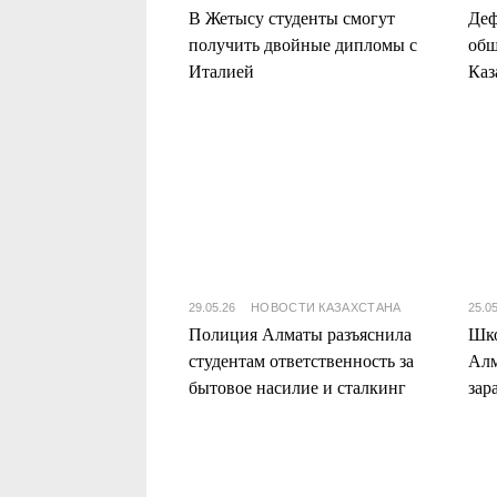
В Жетысу студенты смогут
Деф
получить двойные дипломы с
общ
Италией
Каз
хва
29.05.26
НОВОСТИ КАЗАХСТАНА
25.0
Полиция Алматы разъяснила
Шко
студентам ответственность за
Алм
бытовое насилие и сталкинг
зар
лет