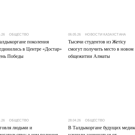
5.26
ОБЩЕСТВО
06.05.26
НОВОСТИ КАЗАХСТАНА
алдыкоргане поколения
Тысячи студентов из Жетісу
единились в Центре «Достар»
смогут получить место в новом
ень Победы
общежитии Алматы
4.26
ОБЩЕСТВО
28.04.26
ОБЩЕСТВО
говля людьми и
В Талдыкоргане будущих медик
огательство: о чем полиция
научили защищаться от