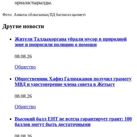
орналастырылды.
Фото: Алматы облысының ПД баспасөз қызметі
Другие новости
Жители Талдыкоргана убрали мусор в природной
зоне и попросили полицию о помощи
08.08.26
Общество
Общественник Хафиз Галимжанов получил грамоту
МВД и удостоверение члена совета в Жетысу
08.08.26
Общество
Высокий балл ЕНТ не всегда гарантирует грант: 100
баллов могут быть достаточными
08.08.26