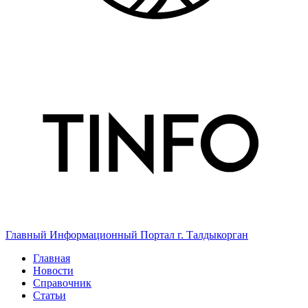
Главный Информационный Портал г. Талдыкорган
Главная
Новости
Справочник
Статьи