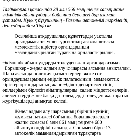
Талдықорған қаласында 28 млн 568 мың теңге салық және
әкімшілік айыппұлдары бойынша берешегі бар азамат
ұсталды. Құқық бұзушының «Газель» автокөлігі тәркіленді,
деп хабарлайды Tinfo.kz.
Осылайша атқарушылық құжаттарды уақтылы
орындамағаны үшін тұрғынның автомашинасы
мемлекеттік кірістер органдарының
мамандандырылған тұрағына орналастырылды.
Әкімшілік айыппұлдарды төлеуден жалтарғандар азамат
«Борышкер» жедел-алдын алу іс-шарасы аясында анықталды.
Шара аясында полиция қызметкерлері жеке сот
орындаушыларының өңірлік палатасының, мемлекеттік
кірістер органдарының және Әділет департаментінің
өкілдерімен бірлесіп айыппұлдарды, салық міндеттемелерін,
алименттерді және басқа да төлемдерді төлеуден жалтаратын
жүргізушілерді анықтап келеді.
Жедел алдын алу шарасының бірінші күнінің
жұмысы нәтижесі бойынша борышкерлерден
жалпы сомасы 8 млн 861 мың теңгеге 680
айыппұл өндіріліп алынды. Сонымен бірге 13
автокөлік мамандандырылған тұрақтарға