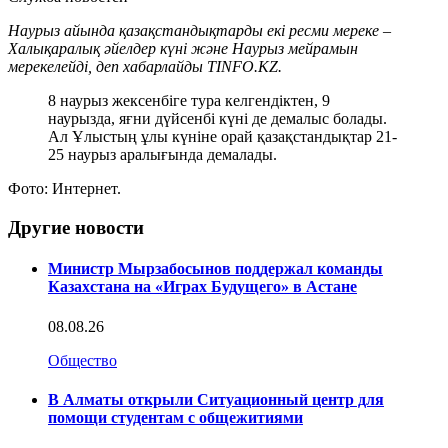
Наурыз айында қазақстандықтарды екі ресми мереке –
Халықаралық әйелдер күні және Наурыз мейрамын
мерекелейді, деп хабарлайды TINFO.KZ.
8 наурыз жексенбіге тура келгендіктен, 9
наурызда, яғни дүйсенбі күні де демалыс болады.
Ал Ұлыстың ұлы күніне орай қазақстандықтар 21-
25 наурыз аралығында демалады.
Фото: Интернет.
Другие новости
Министр Мырзабосынов поддержал команды
Казахстана на «Играх Будущего» в Астане
08.08.26
Общество
В Алматы открыли Ситуационный центр для
помощи студентам с общежитиями