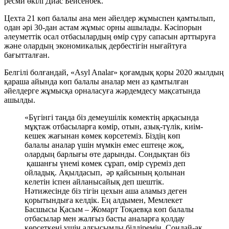
ресми өкілі Диас Бейсенбек.
Цехта 21 көп балалы ана мен әйелдер жұмыспен қамтылып,
одан әрі 30-дан астам жұмыс орны ашылады. Кәсіпорын
әлеуметтік осал отбасылардың өмір сүру сапасын арттыруға
және олардың экономикалық дербестігін нығайтуға
бағытталған.
Белгілі болғандай, «Asyl Analar» қоғамдық қоры 2020 жылдың
қараша айында көп балалы аналар мен аз қамтылған
әйелдерге жұмысқа орналасуға жәрдемдесу мақсатында
ашылды.
«Бүгінгі таңда біз демеушілік көмектің арқасында
мұқтаж отбасыларға көмір, отын, азық-түлік, киім-
кешек жағынан көмек көрсетеміз. Біздің көп
балалы аналар үшін мүмкін емес ештеңе жоқ,
олардың барлығы өте дарынды. Сондықтан біз
қашанғы үнемі көмек сұрап, өмір сүреміз деп
ойладық. Ақылдасып, әр қайсының қолынан
келетін іспен айланысайық деп шештік.
Нәтижесінде біз тігін цехын аша аламыз деген
қорытындыға келдік. Ең алдымен, Мемлекет
Басшысы Қасым – Жомарт Тоқаевқа көп балалы
отбасылар мен жалғыз басты аналарға қолдау
көрсеткені үшін алғысымды білдіремін. Сондай-ақ