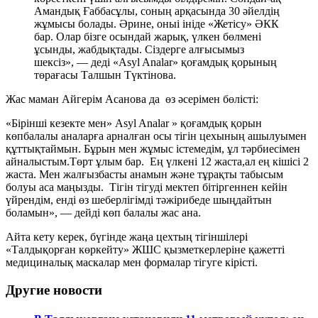
Амандық Ғаббасұлы, соның арқасында 30 әйелдің
жұмысы болады. Әрине, оныі ініде «Жетісу» ӘКК
бар. Олар бізге осындай жарық, үлкен бөлмені
ұсынды, жабдықтады. Сіздерге алғысымыз
шексіз», — деді «Asyl Analar» қоғамдық қорының
төрағасы Талшын Түктінова.
Жас маман Айгерім Асанова да өз әсерімен бөлісті:
«Бірінші кезекте мен» Asyl Analar » қоғамдық қорын
көпбалалы аналарға арналған осы тігін цехының ашылуымен
құттықтаймын. Бұрын мен жұмыс істемедім, ұл тәрбиесімен
айналыстым.Төрт ұлым бар. Ең үлкені 12 жаста,ал ең кішісі 2
жаста. Мен жалғызбасты анамын және тұрақты табысым
болуы аса маңызды. Тігін тігуді мектеп бітіргеннен кейін
үйрендім, енді өз шеберлігімді тәжірибеде шыңдайтын
боламын», — дейді көп балалы жас ана.
Айта кету керек, бүгінде жаңа цехтың тігіншілері
«Талдықорған көркейту» ЖШС қызметкерлеріне қажетті
медициналық маскалар мен формалар тігуге кірісті.
Другие новости