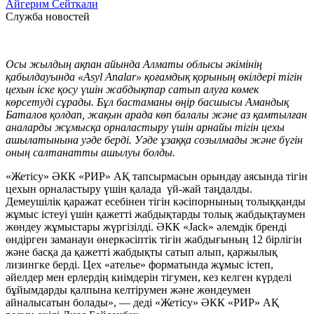
Айгерим Сейткали
Служба новостей
Осы жылдың ақпан айында Алматы облысы әкімінің
қабылдауында «Asyl Analar» қоғамдық қорының өкілдері тігін
цехын іске қосу үшін жабдықтар сатып алуға көмек
көрсетуді сұрады. Бұл бастаманы өңір басшысы Амандық
Баталов қолдап, жақын арада көп балалы және аз қамтылған
аналарды жұмысқа орналастыру үшін арнайы тігін цехы
ашылатынына уәде берді. Уәде ұзаққа созылмады және бүгін
оның салтанатты ашылуы болды.
«Жетісу» ӘКК «РИР» АҚ тапсырмасын орындау аясында тігін
цехын орналастыру үшін қалада үй-жай таңдалды.
Демеушілік қаражат есебінен тігін кәсіпорнының толыққанды
жұмыс істеуі үшін қажетті жабдықтарды толық жабдықтаумен
жөндеу жұмыстары жүргізілді. ӘКК «Jack» әлемдік бренді
өндірген заманауи өнеркәсіптік тігін жабдығының 12 бірлігін
және басқа да қажетті жабдықты сатып алып, қаржылық
лизингке берді. Цех «ателье» форматында жұмыс істеп,
әйелдер мен ерлердің киімдерін тігумен, кез келген күрделі
бұйымдарды қалпына келтірумен және жөндеумен
айналысатын болады», — деді «Жетісу» ӘКК «РИР» АҚ