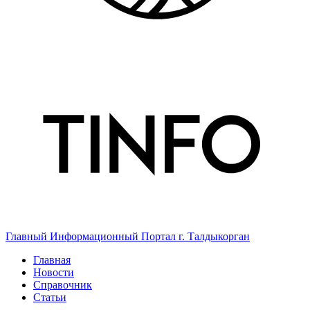
Главный Информационный Портал г. Талдыкорган
Главная
Новости
Справочник
Статьи