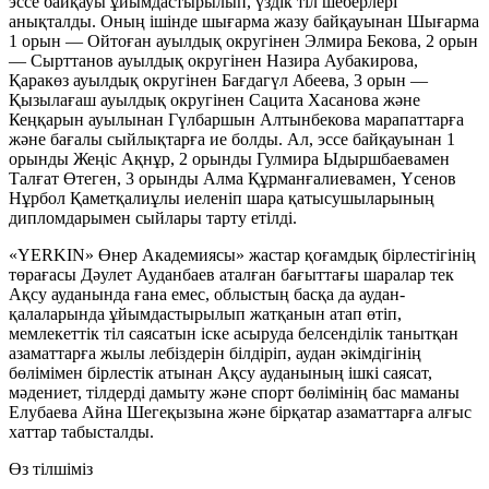
эссе байқауы ұйымдастырылып, үздік тіл шеберлері
анықталды. Оның ішінде шығарма жазу байқауынан Шығарма
1 орын — Ойтоған ауылдық округінен Элмира Бекова, 2 орын
— Сырттанов ауылдық округінен Назира Аубакирова,
Қаракөз ауылдық округінен Бағдагүл Абеева, 3 орын —
Қызылағаш ауылдық округінен Сацита Хасанова және
Кеңқарын ауылынан Гүлбаршын Алтынбекова марапаттарға
және бағалы сыйлықтарға ие болды. Ал, эссе байқауынан 1
орынды Жеңіс Ақнұр, 2 орынды Гулмира Ыдыршбаевамен
Талғат Өтеген, 3 орынды Алма Құрманғалиевамен, Үсенов
Нұрбол Қаметқалиұлы иеленіп шара қатысушыларының
дипломдарымен сыйлары тарту етілді.
«YERKIN» Өнер Академиясы» жастар қоғамдық бірлестігінің
төрағасы Дәулет Ауданбаев аталған бағыттағы шаралар тек
Ақсу ауданында ғана емес, облыстың басқа да аудан-
қалаларында ұйымдастырылып жатқанын атап өтіп,
мемлекеттік тіл саясатын іске асыруда белсенділік танытқан
азаматтарға жылы лебіздерін білдіріп, аудан әкімдігінің
бөлімімен бірлестік атынан Ақсу ауданының ішкі саясат,
мәдениет, тілдерді дамыту және спорт бөлімінің бас маманы
Елубаева Айна Шегеқызына және бірқатар азаматтарға алғыс
хаттар табысталды.
Өз тілшіміз