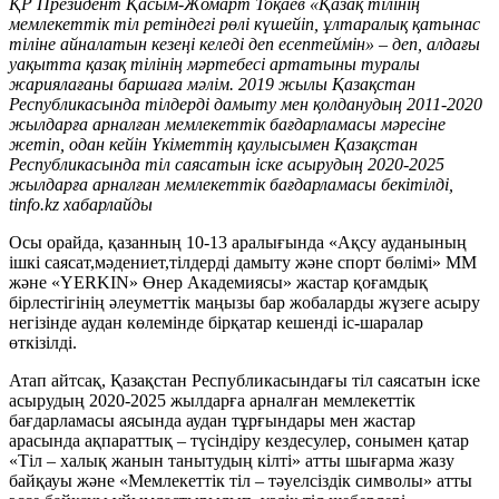
ҚР Президент Қасым-Жомарт Тоқаев «Қазақ тілінің
мемлекеттік тіл ретіндегі рөлі күшейіп, ұлтаралық қатынас
тіліне айналатын кезеңі келеді деп есептеймін» – деп, алдағы
уақытта қазақ тілінің мәртебесі артатыны туралы
жариялағаны баршаға мәлім. 2019 жылы Қазақстан
Республикасында тілдерді дамыту мен қолданудың 2011-2020
жылдарға арналған мемлекеттік бағдарламасы мәресіне
жетіп, одан кейін Үкіметтің қаулысымен Қазақстан
Республикасында тіл саясатын іске асырудың 2020-2025
жылдарға арналған мемлекеттік бағдарламасы бекітілді,
tinfo.kz хабарлайды
Осы орайда, қазанның 10-13 аралығында «Ақсу ауданының
ішкі саясат,мәдениет,тілдерді дамыту және спорт бөлімі» ММ
және «YERKIN» Өнер Академиясы» жастар қоғамдық
бірлестігінің әлеуметтік маңызы бар жобаларды жүзеге асыру
негізінде аудан көлемінде бірқатар кешенді іс-шаралар
өткізілді.
Атап айтсақ, Қазақстан Республикасындағы тіл саясатын іске
асырудың 2020-2025 жылдарға арналған мемлекеттік
бағдарламасы аясында аудан тұрғындары мен жастар
арасында ақпараттық – түсіндіру кездесулер, сонымен қатар
«Тіл – халық жанын танытудың кілті» атты шығарма жазу
байқауы және «Мемлекеттік тіл – тәуелсіздік символы» атты