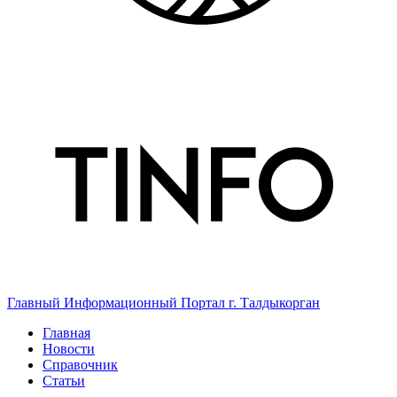
Главный Информационный Портал г. Талдыкорган
Главная
Новости
Справочник
Статьи