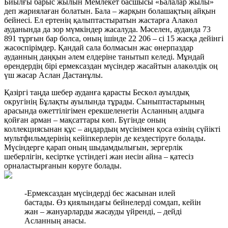
Биылғы барыс жылын Мемлекет басшысы «Балалар жылы»
деп жариялаған болатын. Бала – жарқын болашақтың айқын
бейнесі. Ел ертенің қалыптастыратын жастарға Алакөл
ауданында да зор мүмкіндер жасалуда. Мәселен, ауданда 73
891 тұрғын бар болса, оның ішінде 22 206 – сі 15 жасқа дейінгі
жасөспірімдер. Қандай сала болмасын жас өнерпаздар
ауданның даңқын әлем елдеріне танытып келеді. Мұндай
өрендердің бірі ермексаздан мүсіндер жасайтын алакөлдік оң
үш жасар Аслан Дастанұлы.
Қазіргі таңда шебер ауданға қарасты Бескөл ауылдық
округінің Бұлақты ауылында тұрады. Сыныптастарының
арасында өжеттілігімен ерекшеленетін Асланның алдыға
қойған арман – мақсаттары көп. Бүгінде оның
коллекциясынан құс – аңдардың мүсінімен қоса өзінің сүйікті
мультфильмдерінің кейіпкерлерін де кездестіруге болады.
Мүсіндерге қарап оның шыдамдылығын, зергерлік
шеберлігін, кесіртке үстіндегі жан иесін айна – қатесіз
орналастырғанын көруге болады.
-Ермексаздан мүсіндерді бес жасынан илей
бастады. Өз қиялындағы бейнелерді сомдап, кейін
жан – жануарларды жасауды үйренді, – дейді
Асланның анасы.