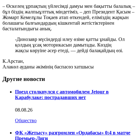
– Өскелең ұрпақтың үйлесімді дамуы мен бақытты балалық –
бұл біздің жалпыұлттық міндетіміз, – деп Президент Қасым –
Жомарт Кемелұлы Тоқаев атап өткендей, еліміздің жарқын
болашағы балғындардың кішкентай жетістіктерінен
басталатындығы анық.
-Динозавр мүсіндерді илеу өзіме қатты ұнайды. Ол
қолдың ұсақ моторикасын дамытады. Көздің
жақсы көруіне әсер етеді, — дейді балақайдың өзі.
К.Арстан,
Алакөл ауданы әкімінің баспасөз хатшысы
Другие новости
Поезд столкнулся с автомобилем Jetour в
Карабулаке: пострадавших нет
08.08.26
Общество
ФК «Жетысу» разгромлен «Ордабасы» 0:4 в матче
Премьер-Лиги