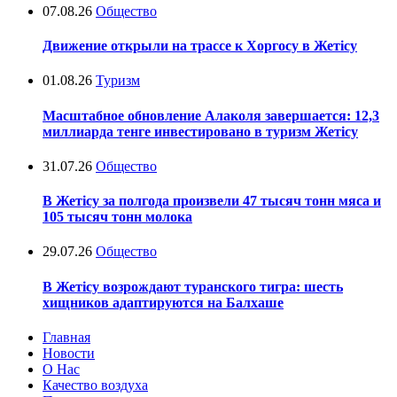
07.08.26
Общество
Движение открыли на трассе к Хоргосу в Жетісу
01.08.26
Туризм
Масштабное обновление Алаколя завершается: 12,3
миллиарда тенге инвестировано в туризм Жетісу
31.07.26
Общество
В Жетісу за полгода произвели 47 тысяч тонн мяса и
105 тысяч тонн молока
29.07.26
Общество
В Жетісу возрождают туранского тигра: шесть
хищников адаптируются на Балхаше
Главная
Новости
О Нас
Качество воздуха