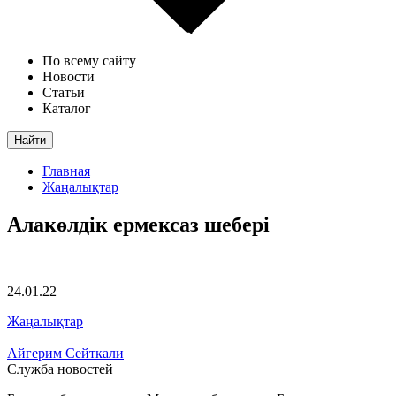
По всему сайту
Новости
Статьи
Каталог
Найти
Главная
Жаңалықтар
Алакөлдік ермексаз шебері
24.01.22
Жаңалықтар
Айгерим Сейткали
Служба новостей