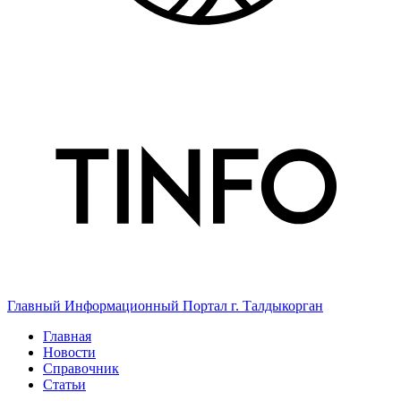
Главный Информационный Портал г. Талдыкорган
Главная
Новости
Справочник
Статьи