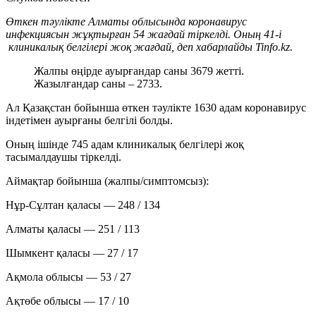
Өткен тәулікте Алматы облысында коронавирус
инфекциясын жұқтырған 54 жағдай тіркелді. Оның 41-і
клиникалық белгілері жоқ жағдай, деп хабарлайды Tinfo.kz.
Жалпы өңірде ауырғандар саны 3679 жетті.
Жазылғандар саны – 2733.
Ал Қазақстан бойынша өткен тәулікте 1630 адам коронавирус
індетімен ауырғаны белгілі болды.
Оның ішінде 745 адам клиникалық белгілері жоқ
тасымалдаушы тіркелді.
Аймақтар бойынша (жалпы/симптомсыз):
Нұр-Сұлтан қаласы — 248 / 134
Алматы қаласы — 251 / 113
Шымкент қаласы — 27 / 17
Ақмола облысы — 53 / 27
Ақтөбе облысы — 17 / 10