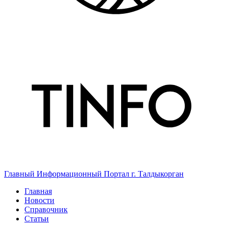
Главный Информационный Портал г. Талдыкорган
Главная
Новости
Справочник
Статьи