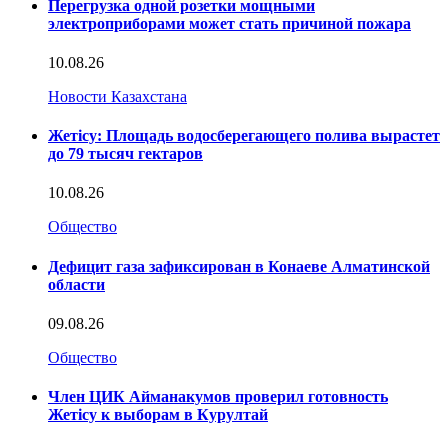
Перегрузка одной розетки мощными
электроприборами может стать причиной пожара
10.08.26
Новости Казахстана
Жетісу: Площадь водосберегающего полива вырастет
до 79 тысяч гектаров
10.08.26
Общество
Дефицит газа зафиксирован в Конаеве Алматинской
области
09.08.26
Общество
Член ЦИК Айманакумов проверил готовность
Жетісу к выборам в Курултай