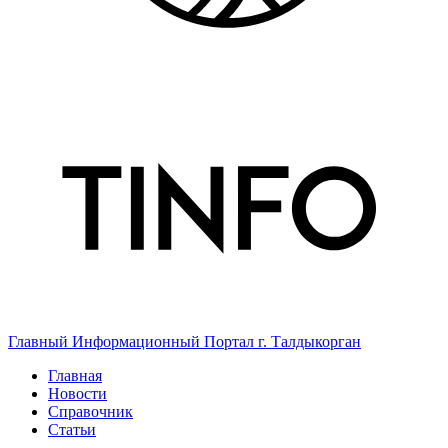
Главный Информационный Портал г. Талдыкорган
Главная
Новости
Справочник
Статьи