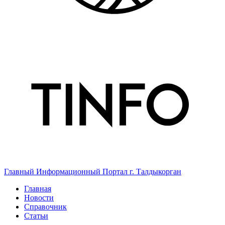
Главный Информационный Портал г. Талдыкорган
Главная
Новости
Справочник
Статьи