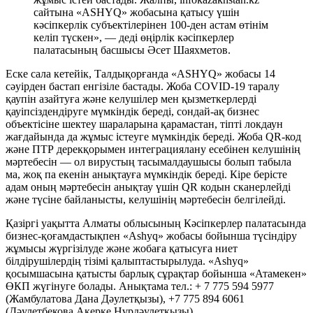
сайтына «ASHYQ» жобасына қатысу үшін
кәсіпкерлік субъектілерінен 100-ден астам өтінім
келіп түскен», — деді өңірлік кәсіпкерлер
палатасының басшысы Әсет Шаяхметов.
Еске сала кетейік, Талдықорғанда «ASHYQ» жобасы 14
сәуірден бастап енгізіле бастады. Жоба COVID-19 таралу
қаупін азайтуға және келушілер мен қызметкерлерді
қауіпсіздендіруге мүмкіндік береді, сондай-ақ бизнес
объектісіне шектеу шараларына қарамастан, тіпті локдаун
жағдайында да жұмыс істеуге мүмкіндік береді. Жоба QR-код
және ПТР дерекқорымен интеграциялану есебінен келушінің
мәртебесін — ол вирустың тасымалдаушысы болып табыла
ма, жоқ па екенін анықтауға мүмкіндік береді. Кіре берісте
адам оның мәртебесін анықтау үшін QR кодын сканерлейді
және түсіне байланысты, келушінің мәртебесін белгілейді.
Қазіргі уақытта Алматы облысының Кәсіпкерлер палатасында
бизнес-қоғамдастықпен «Ashyq» жобасы бойынша түсіндіру
жұмысы жүргізілуде және жобаға қатысуға ниет
білдірушілердің тізімі қалыптастырылуда. «Ashyq»
қосымшасына қатысты барлық сұрақтар бойынша «Атамекен»
ӨКП жүгінуге болады. Анықтама тел.: + 7 775 594 5977
(Жамбулатова Дана Дәулетқызы), +7 775 894 6061
(Дәулетбекова Ақерке Нұрдәулетқызы).