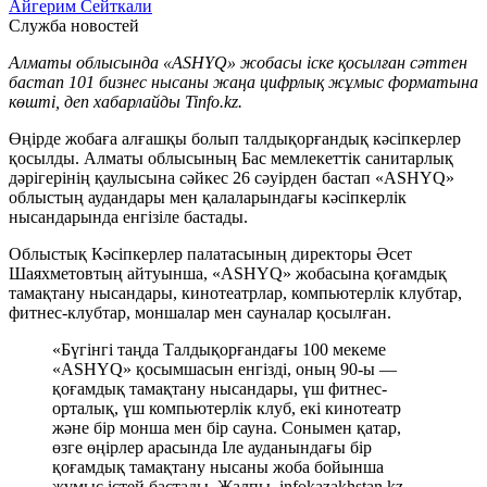
Айгерим Сейткали
Служба новостей
Алматы облысында «ASHYQ» жобасы іске қосылған сәттен
бастап 101 бизнес нысаны жаңа цифрлық жұмыс форматына
көшті, деп хабарлайды Tinfo.kz.
Өңірде жобаға алғашқы болып талдықорғандық кәсіпкерлер
қосылды. Алматы облысының Бас мемлекеттік санитарлық
дәрігерінің қаулысына сәйкес 26 сәуірден бастап «ASHYQ»
облыстың аудандары мен қалаларындағы кәсіпкерлік
нысандарында енгізіле бастады.
Облыстық Кәсіпкерлер палатасының директоры Әсет
Шаяхметовтың айтуынша, «ASHYQ» жобасына қоғамдық
тамақтану нысандары, кинотеатрлар, компьютерлік клубтар,
фитнес-клубтар, моншалар мен сауналар қосылған.
«Бүгінгі таңда Талдықорғандағы 100 мекеме
«ASHYQ» қосымшасын енгізді, оның 90-ы —
қоғамдық тамақтану нысандары, үш фитнес-
орталық, үш компьютерлік клуб, екі кинотеатр
және бір монша мен бір сауна. Сонымен қатар,
өзге өңірлер арасында Іле ауданындағы бір
қоғамдық тамақтану нысаны жоба бойынша
жұмыс істей бастады. Жалпы, infokazakhstan.kz