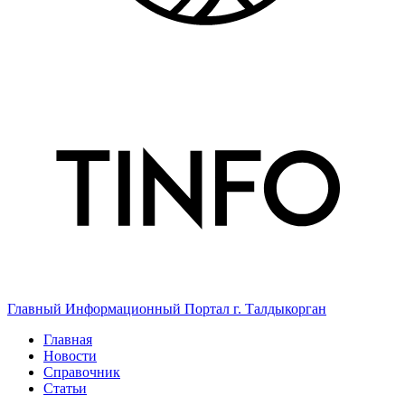
Главный Информационный Портал г. Талдыкорган
Главная
Новости
Справочник
Статьи