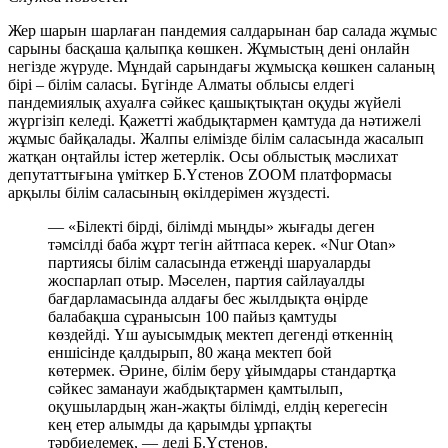
Жер шарын шарлаған пандемия салдарынан бар салада жұмыс
сарыны басқаша қалыпқа көшкен. Жұмыстың дені онлайн
негізде жүруде. Мұндай сарындағы жұмысқа көшкен саланың
бірі – білім саласы. Бүгінде Алматы облысы елдегі
пандемиялық ахуалға сәйкес қашықтықтан оқуды жүйелі
жүргізіп келеді. Қажетті жабдықтармен қамтуда да нәтижелі
жұмыс байқалады. Жалпы елімізде білім саласында жасалып
жатқан оңтайлы істер жетерлік. Осы облыстық мәслихат
депутаттығына үміткер Б.Үстенов ZOOM платформасы
арқылы білім саласының өкілдерімен жүздесті.
— «Білекті бірді, білімді мыңды» жығады деген
тәмсілді баба жұрт тегін айтпаса керек. «Nur Otan»
партиясы білім саласында етжеңді шаруаларды
жоспарлап отыр. Мәселен, партия сайлауалды
бағдарламасында алдағы бес жылдықта өңірде
балабақша сұранысын 100 пайыз қамтуды
көздейді. Үш ауысымдық мектеп дегенді өткеннің
еншісінде қалдырып, 80 жаңа мектеп бой
көтермек. Әрине, білім беру ұйымдары стандартқа
сәйкес заманауи жабдықтармен қамтылып,
оқушылардың жан-жақты білімді, елдің керегесін
кең етер алымды да қарымды ұрпақты
тәрбиелемек, — деді Б.Үстенов.