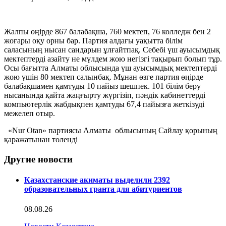
Жалпы өңірде 867 балабақша, 760 мектеп, 76 колледж бен 2
жоғары оқу орны бар. Партия алдағы уақытта білім
саласының нысан сандарын ұлғайтпақ. Себебі үш ауысымдық
мектептерді азайту не мүлдем жою негізгі тақырып болып тұр.
Осы бағытта Алматы облысында үш ауысымдық мектептерді
жою үшін 80 мектеп салынбақ. Мұнан өзге партия өңірде
балабақшамен қамтуды 10 пайыз шешпек. 101 білім беру
нысанында қайта жаңғырту жүргізіп, пәндік кабинеттерді
компьютерлік жабдықпен қамтуды 67,4 пайызға жеткізуді
межелеп отыр.
«Nur Otan» партиясы Алматы облысының Сайлау қорының
қаражатынан төленді
Другие новости
Казахстанские акиматы выделили 2392
образовательных гранта для абитуриентов
08.08.26