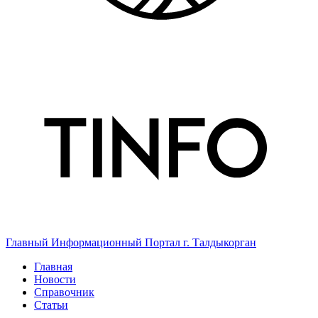
Главный Информационный Портал г. Талдыкорган
Главная
Новости
Справочник
Статьи