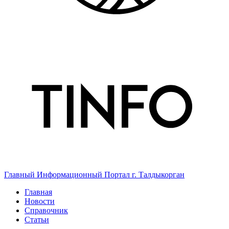
Главный Информационный Портал г. Талдыкорган
Главная
Новости
Справочник
Статьи