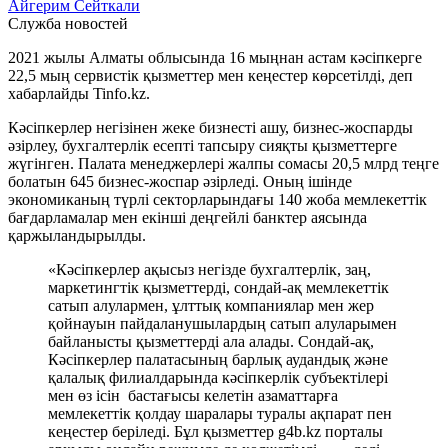
Айгерим Сейткали
Служба новостей
2021 жылы Алматы облысында 16 мыңнан астам кәсіпкерге
22,5 мың сервистік қызметтер мен кеңестер көрсетілді, деп
хабарлайды Tinfo.kz.
Кәсіпкерлер негізінен жеке бизнесті ашу, бизнес-жоспарды
әзірлеу, бухгалтерлік есепті тапсыру сияқты қызметтерге
жүгінген. Палата менеджерлері жалпы сомасы 20,5 млрд теңге
болатын 645 бизнес-жоспар әзірледі. Оның ішінде
экономиканың түрлі секторларындағы 140 жоба мемлекеттік
бағдарламалар мен екінші деңгейлі банктер аясында
қаржыландырылды.
«Кәсіпкерлер ақысыз негізде бухгалтерлік, заң,
маркетингтік қызметтерді, сондай-ақ мемлекеттік
сатып алулармен, ұлттық компаниялар мен жер
қойнауын пайдаланушылардың сатып алуларымен
байланысты қызметтерді ала алады. Сондай-ақ,
Кәсіпкерлер палатасының барлық аудандық және
қалалық филиалдарында кәсіпкерлік субъектілері
мен өз ісін бастағысы келетін азаматтарға
мемлекеттік қолдау шаралары туралы ақпарат пен
кеңестер беріледі. Бұл қызметтер g4b.kz порталы