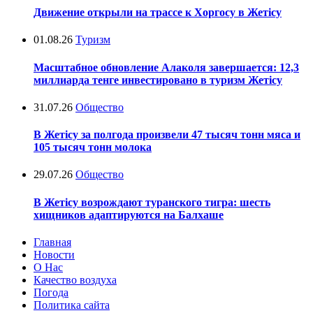
Движение открыли на трассе к Хоргосу в Жетісу
01.08.26
Туризм
Масштабное обновление Алаколя завершается: 12,3
миллиарда тенге инвестировано в туризм Жетісу
31.07.26
Общество
В Жетісу за полгода произвели 47 тысяч тонн мяса и
105 тысяч тонн молока
29.07.26
Общество
В Жетісу возрождают туранского тигра: шесть
хищников адаптируются на Балхаше
Главная
Новости
О Нас
Качество воздуха
Погода
Политика сайта