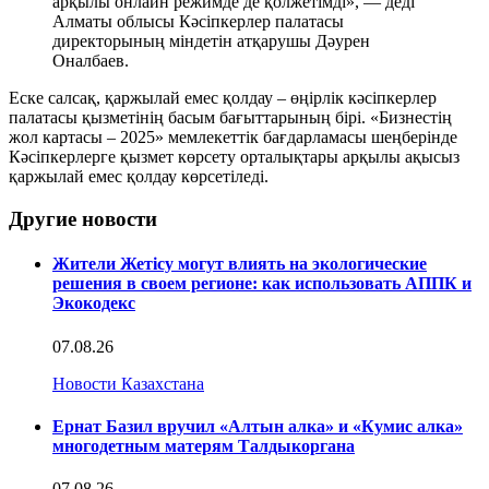
арқылы онлайн режимде де қолжетімді», — деді
Алматы облысы Кәсіпкерлер палатасы
директорының міндетін атқарушы Дәурен
Оналбаев.
Еске салсақ, қаржылай емес қолдау – өңірлік кәсіпкерлер
палатасы қызметінің басым бағыттарының бірі. «Бизнестің
жол картасы – 2025» мемлекеттік бағдарламасы шеңберінде
Кәсіпкерлерге қызмет көрсету орталықтары арқылы ақысыз
қаржылай емес қолдау көрсетіледі.
Другие новости
Жители Жетісу могут влиять на экологические
решения в своем регионе: как использовать АППК и
Экокодекс
07.08.26
Новости Казахстана
Ернат Базил вручил «Алтын алка» и «Кумис алка»
многодетным матерям Талдыкоргана
07.08.26