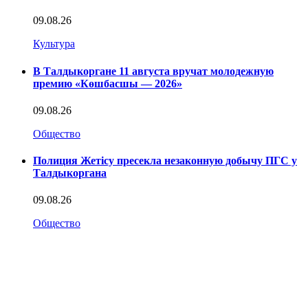
09.08.26
Культура
В Талдыкоргане 11 августа вручат молодежную
премию «Көшбасшы — 2026»
09.08.26
Общество
Полиция Жетісу пресекла незаконную добычу ПГС у
Талдыкоргана
09.08.26
Общество