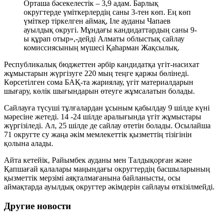
Орташа бәсекелестік – 3,9 адам. Барлық
округтерде үміткерлердің саны 3-тен көп. Ең көп
үміткер тіркелген аймақ, Іле ауданы Чапаев
ауылдық округі. Мұндағы кандидаттардың саны 9-
ы құрап отыр»,-дейді Алматы облыстық сайлау
комиссиясының мүшесі Қаһарман Жақсылық.
Республикалық бюджеттен әрбір кандидатқа үгіт-насихат
жұмыстарын жүргізуге 220 мың теңге қаржы бөлінеді.
Көрсетілген сома БАҚ-та жариялау, үгіт материалдарын
шығару, көлік шығындарын өтеуге жұмсалатын болады.
Сайлауға түсуші тұлғалардан ұсыным қабылдау 9 шілде күні
мәресіне жетеді. 14 -24 шілде аралығында үгіт жұмыстары
жүргізіледі. Ал, 25 шілде де сайлау өтетін болады. Осылайша
71 округте су жаңа әкім мемлекеттік қызметтің тізігінін
қолына алады.
Айта кетейік, Райымбек ауданы мен Талдықорған және
Қапшағай қалалары маңындағы округтердің басшыларының
қызметтік мерзімі аяқталмағанына байланысты, осы
аймақтарда ауылдық округтер әкімдерін сайлауы өткізілмейді.
Другие новости