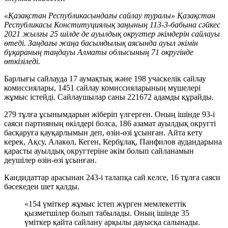
«Қазақстан Республикасындағы сайлау туралы» Қазақстан
Республикасы Конституциялық заңының 113-3-бабына сәйкес
2021 жылғы 25 шілде де ауылдық округтер әкімдерін сайлауы
өтеді. Заңдағы жаңа басымдылық аясында ауыл әкімін
бұқараның таңдауы Алматы облысының 71 округінде
өткізіледі.
Барлығы сайлауда 17 аумақтық және 198 учаскелік сайлау
комиссиялары, 1451 сайлау комиссияларының мүшелері
жұмыс істейді. Сайлаушылар саны 221672 адамды құрайды.
279 тұлға ұсынымдарын жіберіп үлгерген. Оның ішінде 93-і
саяси партияның өкілдері болса, 186 азамат ауылдық округті
басқаруға қауқарлымын деп, өзін-өзі ұсынған. Айта кету
керек, Ақсу, Алакөл, Кеген, Кербұлақ, Панфилов аудандарына
қарасты ауылдық округтеріне әкім болып сайланамын
деушілер өзін-өзі ұсынған.
Кандидаттар арасынан 243-і талапқа сай келсе, 16 тұлға саяси
бәсекеден шет қалды.
«154 үміткер жұмыс істеп жүрген мемлекеттік
қызметшілер болып табылады. Оның ішінде 35
үміткер қайта сайлану арқылы дауысқа салынады.