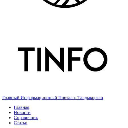
Главный Информационный Портал г. Талдыкорган
Главная
Новости
Справочник
Статьи