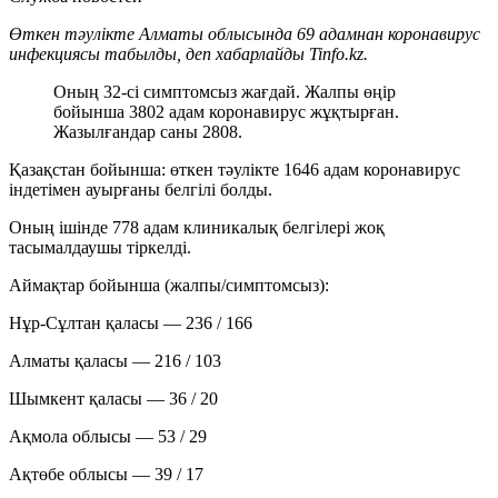
Өткен тәулікте Алматы облысында 69 адамнан коронавирус
инфекциясы табылды, деп хабарлайды Tinfo.kz.
Оның 32-сі симптомсыз жағдай. Жалпы өңір
бойынша 3802 адам коронавирус жұқтырған.
Жазылғандар саны 2808.
Қазақстан бойынша: өткен тәулікте 1646 адам коронавирус
індетімен ауырғаны белгілі болды.
Оның ішінде 778 адам клиникалық белгілері жоқ
тасымалдаушы тіркелді.
Аймақтар бойынша (жалпы/симптомсыз):
Нұр-Сұлтан қаласы — 236 / 166
Алматы қаласы — 216 / 103
Шымкент қаласы — 36 / 20
Ақмола облысы — 53 / 29
Ақтөбе облысы — 39 / 17