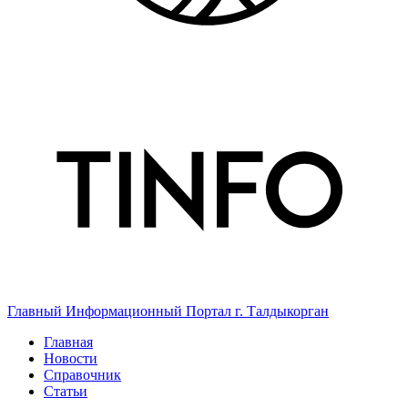
Главный Информационный Портал г. Талдыкорган
Главная
Новости
Справочник
Статьи