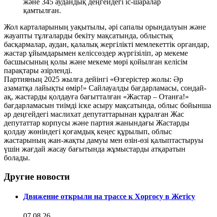
және 345 аудандық деңгейдегі іс-шаралар
қамтылған.
Жол карталарының уақытылы, әрі сапалы орындалуын және
жауапты тұлғаларды бекіту мақсатында, облыстық
басқармалар, аудан, қалалық жергілікті мемлекеттік органдар,
жастар ұйымдарымен келіссөздер жүргізіліп, әр мекеме
басшысының қолы және мекеме мөрі қойылған келісім
парақтары әзірленді.
Партияның 2025 жылға дейінгі «Өзгерістер жолы: Әр
азаматқа лайықты өмір!» Сайлауалды бағдарламасы, сондай-
ақ, жастарды қолдауға бағытталған «Жастар – Отанға!»
бағдарламасын тиімді іске асыру мақсатында, облыс бойынша
әр деңгейдегі маслихат депутаттарынан құралған Жас
депутаттар корпусы және партия жанындағы Жастарды
қолдау жөніндегі қоғамдық кеңес құрылып, облыс
жастарының жан-жақты дамуы мен өзін-өзі қалыптастыруы
үшін жағдай жасау бағытында жұмыстарды атқаратын
болады.
Другие новости
Движение открыли на трассе к Хоргосу в Жетісу
07.08.26