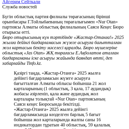
Айгерим Сейткали
Служба новостей
Бүгін облыстық партия филиалы төрағасының бірінші
орынбасары Г.Тойлыбаеваның төрағалығымен «Nur Otan»
партиясы Алматы облыстық филиалының Саяси Кеңес Бюро
отырысы өтті.
Бюро отырысының күн тәртібінде «Жастар-Отанға!» 2025
жылға дейінгі бағдарламасын жүзеге асыруға бағытталған
жол картасын бекіту мәселесі қаралды. Бюро мүшелеріне
облыстық «Jas Otan» ЖҚ төрағасы Е.Ақболатов аталған
бағдарламаны іске асыруы жайында баяндап өтті, деп
хабарлайды Tinfo.kz.
Қазіргі таңда, «Жастар-Отанға» 2025 жылға
дейінгі бағдарламасын жүзеге асыруға
бағытталған Алматы облысы бойынша 21 жол
карталарының (1 облыстық, 3 қала, 17 аудандық)
жобасы әзірленіп, қала және аудандық жол
карталары толықтай «Nur Otan» партиясының
Саяси кеңес Бюросында бекітілді.
«Жастар-Отанға» 2025 жылға дейінгі
бағдарламасында көзделген барлық 5 бағыт
бойынша жол карталарында жалпы саны 16
индикатордан тұратын 40 облыстық, 59 қалалық