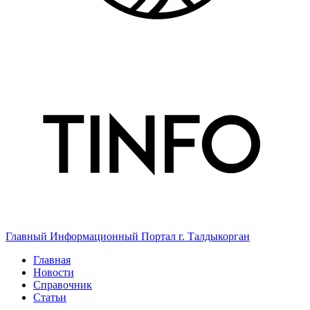
Главный Информационный Портал г. Талдыкорган
Главная
Новости
Справочник
Статьи