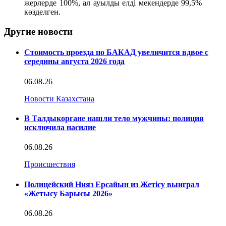
жерлерде 100%, ал ауылды елді мекендерде 99,5%
көзделген.
Другие новости
Стоимость проезда по БАКАД увеличится вдвое с
середины августа 2026 года
06.08.26
Новости Казахстана
В Талдыкоргане нашли тело мужчины: полиция
исключила насилие
06.08.26
Происшествия
Полицейский Нияз Ерсайын из Жетісу выиграл
«Жетысу Барысы 2026»
06.08.26