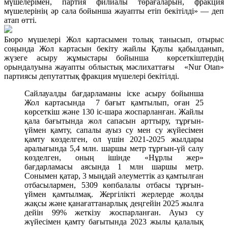
мүшелерімен, партия филиалы төрағаларын, фракция
мүшелерінің әр сала бойынша жауапты етіп бекітілді» — деп
атап өтті.
Бюро мүшелері Жол картасымен толық танысып, отырыс
соңында Жол картасын бекіту жайлы Қаулы қабылданып,
жүзеге асыру жұмыстары бойынша көрсеткіштердің
орындалуына жауапты облыстық мәслихаттағы «Nur Otan»
партиясы депутаттық фракция мүшелері бекітілді.
Сайлауалды бағдарламаны іске асыру бойынша
Жол картасында 7 бағыт қамтылып, оған 25
көрсеткіш және 130 іс-шара жоспарланған. Жайлы
қала бағытында жол сапасын арттыру, тұрғын-
үймен қамту, сапалы ауыз су мен су жүйесімен
қамту көзделген, ол үшін 2021-2025 жылдары
аралығында 5,4 млн. шаршы метр тұрғын-үй салу
көзделген, оның ішінде «Нұрлы жер»
бағдарламасы аясында 1 млн шаршы метр.
Сонымен қатар, 3 мыңдай әлеуметтік аз қамтылған
отбасылармен, 5309 көпбалалы отбасы тұрғын-
үймен қамтылмақ. Жергілікті жерлерде жолды
жақсы және қанағаттанарлық деңгейін 2025 жылға
дейін 99% жеткізу жоспарланған. Ауыз су
жүйесімен қамту бағытында 2023 жылы қалалық