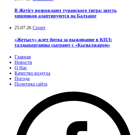
В Жетісу возрождают туранского тигра: шесть
хищников адаптируются на Балхаше
25.07.26
Спорт
«Жетысу» ждет битва за выживание в КПЛ:
талдыкорганцы сыграют с «Кызылжаром»
Главная
Новости
О Нас
Качество воздуха
Погода
Политика сайта