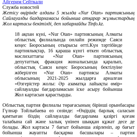
Айгерим Сейткали
Служба новостей
Жетісу өңірінде алдағы 5 жылда «Nur Otan» партиясының
Сайлауалды бағдарламасы бойынша атқарар жұмыстардың
Жол картасы бекітілді, деп хабарлайды Tinfo.kz.
18 ақпан күні, «Nur Otan» партиясының Алматы
облыстық филиалында онлайн режимде Саяси
кеңес Бюросының отырысы өтті.Күн тәртібінде
партиялықтар, 16 қараша күнгі өткен облыстық
мәслихаттағы «Nur Otan» партиясының
депутаттық фракция жиналысында қаралып,
облыстық Саяси кеңес Бюросының бектілуіне
жіберілген «Nur Otan» партиясы Алматы
облысының 2021-2025 жылдарға арналған
«Өзгерістер жолы: Әр азаматқа лайықты өмір»
сайлауалды бағдарламасын іске асыру бойынша
Жол картасын қарастырды.
Облыстық партия филиалы төрағасының бірінші орынбасары
Гүлнәр Тойлыбаева өз сөзінде: «Өңірдің барлық саласын
қамтыған біздің сайлауалды бағдарлама қазіргі қоғам
талабына сай және халық үнінен шыққан құжат десе де
болады. Жол картасы 7 бағыт бойынша әзірленіп, әр бағыт
бойынша жауапты басқарма басшылары – партия