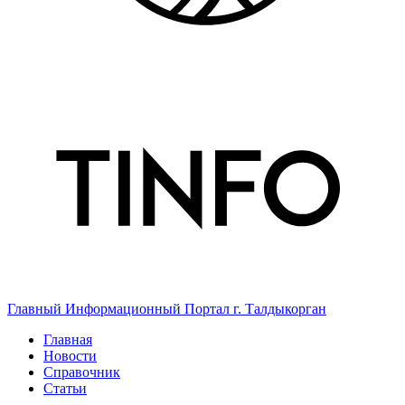
Главный Информационный Портал г. Талдыкорган
Главная
Новости
Справочник
Статьи