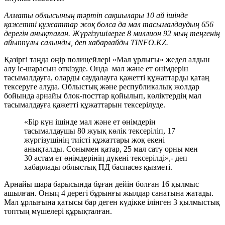
Алматы облысының тәртіп сақшылары 10 ай ішінде
қажетті құжаттар жоқ болса да мал тасымалдаудың 656
дерегін анықтаған. Жүргізушілерге 8 миллион 92 мың теңгенің
айыппұлы салынды, деп хабарлайды TINFO.KZ.
Қазіргі таңда өңір полицейлері «Мал ұрлығы» жедел алдын
алу іс-шарасын өткізуде. Онда мал және ет өнімдерін
тасымалдауға, оларды саудалауға қажетті құжаттарды қатаң
тексеруге алуда. Облыстық және республикалық жолдар
бойында арнайы блок-посттар қойылып, көліктердің мал
тасымалдауға қажетті құжаттарын тексерілуде.
«Бір күн ішінде мал және ет өнімдерін
тасымалдаушы 80 жуық көлік тексеріліп, 17
жүргізушінің тиісті құжаттары жоқ екені
анықталды. Сонымен қатар, 25 мал сату орны мен
30 астам ет өнімдерінің дүкені тексерілді»,- деп
хабарлады облыстық ПД баспасөз қызметі.
Арнайы шара барысында бұған дейін болған 16 қылмыс
ашылған. Оның 4 дерегі бұрынғы жылдар санатына жатады.
Мал ұрлығына қатысы бар деген күдікке ілінген 3 қылмыстық
топтың мүшелері құрықталған.