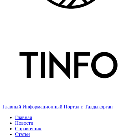
Главный Информационный Портал г. Талдыкорган
Главная
Новости
Справочник
Статьи