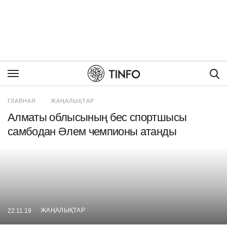
Пои
ГЛАВНАЯ
ЖАҢАЛЫҚТАР
Алматы облысының бес спортшысы
самбодан Әлем чемпионы атанды
ЖАҢАЛЫҚТАР
22.11.19