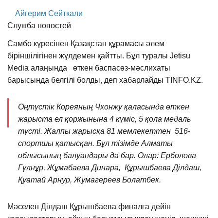
Айгерим Сейткали
Служба новостей
Самбо күресінен Қазақстан құрамасы әлем
біріншілігінен жүлдемен қайтты. Бұл туралы Jetisu
Media алаңында өткен баспасөз-мәслихаты
барысында белгілі болды, деп хабарлайды TINFO.KZ.
Оңтүстік Кореяның Чхонжу қаласында өткен
жарыста ел қоржынына 4 күміс, 5 қола медаль
түсті. Жалпы жарысқа 81 мемлекеттен 516-
спортшы қатысқан. Бұл тізімде Алматы
облысының балуандары да бар. Олар: Ерболова
Гүлнұр, Жұмабаева Динара, Құрышбаева Ділдаш,
Қуатай Арнур, Жумагереев Болатбек.
Мәселен Ділдаш Құрышбаева финалға дейін