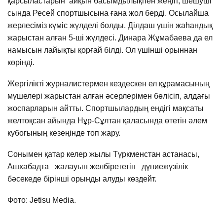
қарсыластарын айқын басымдылықпен жеңіп, шешуші
сында Ресей спортшысына ғана жол берді. Осылайша
жерлесіміз күміс жүлделі болды. Ділдаш үшін жаhандық
жарыстан алған 5-ші жүлдесі. Динара Жұмабаева да ел
намысын лайықты қорғай білді. Ол үшінші орыннан
көрінді.
Жергілікті журналистермен кездескен ел құрамасының
мүшелері жарыстан алған әсерлерімен бөлісіп, алдағы
жоспарларын айтты. Спортшылардың ендігі мақсаты
желтоқсан айында Нұр-Сұлтан қаласында өтетін әлем
кубогының кезеңінде топ жару.
Сонымен қатар келер жылы Түркменстан астанасы,
Ашхабадта жалауын желбірететін дүниежүзілік
бәсекеде бірінші орынды алуды көздейт.
Фото: Jetisu Media.