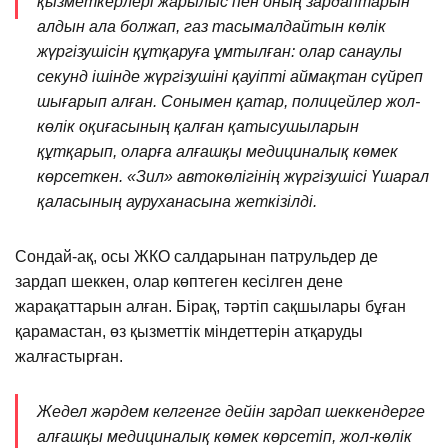
қызметкерлері жарылыс пен оның зардаптарын
алдын ала болжап, газ тасымалдайтын көлік
жүргізушісін құтқаруға ұмтылған: олар санаулы
секунд ішінде жүргізушіні қауіпті аймақтан сүйреп
шығарып алған. Сонымен қатар, полицейлер жол-
көлік оқиғасының қалған қатысушыларын
құтқарып, оларға алғашқы медициналық көмек
көрсеткен. «Зил» автокөлігінің жүргізушісі Үшарал
қаласының ауруханасына жеткізілді.
Сондай-ақ, осы ЖКО салдарынан патрульдер де
зардап шеккен, олар көптеген кесілген дене
жарақаттарын алған. Бірақ, тәртіп сақшылары бұған
қарамастан, өз қызметтік міндеттерін атқаруды
жалғастырған.
Жедел жәрдем келгенге дейін зардап шеккендерге
алғашқы медициналық көмек көрсетіп, жол-көлік