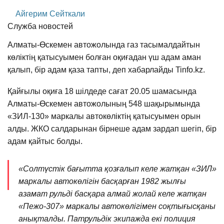
Айгерим Сейткали
Служба новостей
Алматы-Өскемен автожолында газ тасымалдайтын
көліктің қатысуымен болған оқиғадан үш адам аман
қалып, бір адам қаза тапты, деп хабарлайды Tinfo.kz.
Қайғылы оқиға 18 шілдеде сағат 20.05 шамасында
Алматы-Өскемен автожолының 548 шақырымында
«ЗИЛ-130» маркалы автокөліктің қатысуымен орын
алды. ЖКО салдарынан бірнеше адам зардап шегіп, бір
адам қайтыс болды.
«Солтүстік бағытта қозғалып келе жатқан «ЗИЛ»
маркалы автокөлігін басқарған 1982 жылғы
азамат рульді басқара алмай жолай келе жатқан
«Пежо-307» маркалы автокөлігімен соқтығысқаны
анықталды. Патрульдік экипажда екі полиция