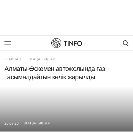
Пои
ГЛАВНАЯ
ЖАҢАЛЫҚТАР
Алматы-Өскемен автожолында газ
тасымалдайтын көлік жарылды
ЖАҢАЛЫҚТАР
20.07.20