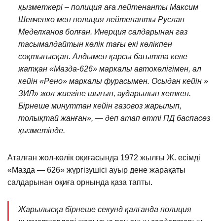
қызметкері – полиция аға лейтенанты Максим
Шевченко мен полиция лейтенанты Руслан
Меделханов болған. Инерция салдарынан газ
тасымалдайтын көлік тағы екі көлікпен
соқтығысқан. Алдымен қарсы бағытта келе
жатқан «Мазда-626» маркалы автокөлігімен, ал
кейін «Рено» маркалы фурасымен. Осыдан кейін »
ЗИЛ» жол жиегіне шығып, аударылып кеткен.
Бірнеше минуттан кейін газовоз жарылып,
толықтай жанған», — деп атап өтті ПД баспасөз
қызметінде.
Аталған жол-көлік оқиғасында 1972 жылғы Ж. есімді
«Мазда — 626» жүргізушісі ауыр дене жарақаты
салдарынан оқиға орнында қаза тапты.
Жарылысқа бірнеше секунд қалғанда полиция