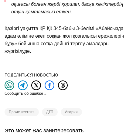
оқиғасы болған жерді қоршап, басқа көліктердің
өтуін қамтамасыз еткен.
Қазіргі уақытта ҚР ҚК 345-бабы 3-бөлімі «Абайсызда
адам өліміне әкеп соққан жол қозғалысы ережелерін
бұзу» бойынша сотқа дейінгі тергеу амалдары
жүргізілуде.
ПОДЕЛИТЬСЯ НОВОСТЬЮ
Сообщить об ошибке
→
Происшествия
ДТП
Авария
Это может Вас заинтересовать