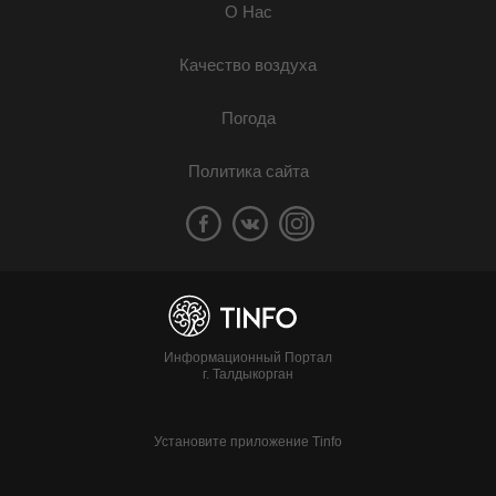
О Нас
Качество воздуха
Погода
Политика сайта
Информационный Портал
г. Талдыкорган
Установите приложение Tinfo