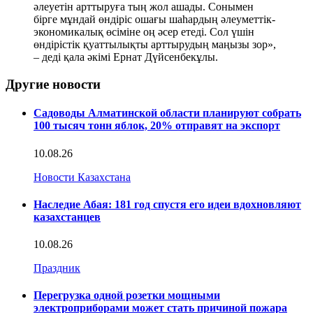
әлеуетін арттыруға тың жол ашады. Сонымен
бірге мұндай өндіріс ошағы шаһардың әлеуметтік-
экономикалық өсіміне оң әсер етеді. Сол үшін
өндірістік қуаттылықты арттырудың маңызы зор»,
– деді қала әкімі Ернат Дүйсенбекұлы.
Другие новости
Садоводы Алматинской области планируют собрать
100 тысяч тонн яблок, 20% отправят на экспорт
10.08.26
Новости Казахстана
Наследие Абая: 181 год спустя его идеи вдохновляют
казахстанцев
10.08.26
Праздник
Перегрузка одной розетки мощными
электроприборами может стать причиной пожара