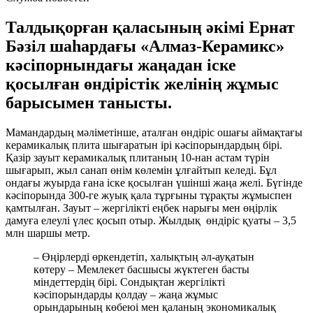
Талдықорған қаласының әкімі Ернат
Бәзіл шаһардағы «Алмаз-Керамикс»
кәсіпорнындағы жаңадан іске
қосылған өндірістік желінің жұмыс
барысымен танысты.
Мамандардың мәліметінше, аталған өндіріс ошағы аймақтағы
керамикалық плита шығаратын ірі кәсіпорындардың бірі.
Қазір зауыт керамикалық плитаның 10-нан астам түрін
шығарып, жыл санап өнім көлемін ұлғайтып келеді. Бұл
ондағы жуырда ғана іске қосылған үшінші жаңа желі. Бүгінде
кәсіпорында 300-ге жуық қала тұрғыны тұрақты жұмыспен
қамтылған. Зауыт – жергілікті еңбек нарығы мен өңірлік
дамуға елеулі үлес қосып отыр. Жылдық өндіріс қуаты – 3,5
млн шаршы метр.
– Өңірлерді өркендетіп, халықтың әл-ауқатын
көтеру – Мемлекет басшысы жүктеген басты
міндеттердің бірі. Сондықтан жергілікті
кәсіпорындарды қолдау – жаңа жұмыс
орындарының көбеюі мен қаланың экономикалық