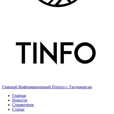
Главный Информационный Портал г. Талдыкорган
Главная
Новости
Справочник
Статьи