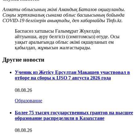
Алматы облысының әкімі Амандық Баталов оқшауланды.
Соңғы зертханалық сынама облыс басшысының бойында
COVID-19 белгілерін анықтады, деп хабарлайды Tinfo.kz.
Баспасөз хатшысы Ғалымұрат Жүкелдің
айтуынша, ауру белгісіз (симптомсыз) өтуде. Осы
уақыт аралығында облыс әкімі оқшауланып ем
қабылдап, жұмысын жалғастырады.
Другие новости
Ученик из Жетісу Ерсултан Макашев участвовал в
отборе на сборы к IJSO 7 августа 2026 года
08.08.26
Образование
Более 75 тысяч государственных грантов на высшее
образование распределили в Казахстане
08.08.26