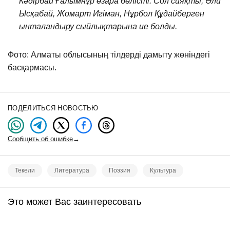
Кәдірбай Ғалымнұр өзара бөлісті. Сол сияқты, Әли
Ысқабай, Жомарт Игіман, Нұрбол Құдайберген
ынталандыру сыйлықтарына ие болды.
Фото: Алматы облысының тілдерді дамыту жөніндегі
басқармасы.
ПОДЕЛИТЬСЯ НОВОСТЬЮ
Сообщить об ошибке
→
Текели
Литература
Поэзия
Культура
Это может Вас заинтересовать