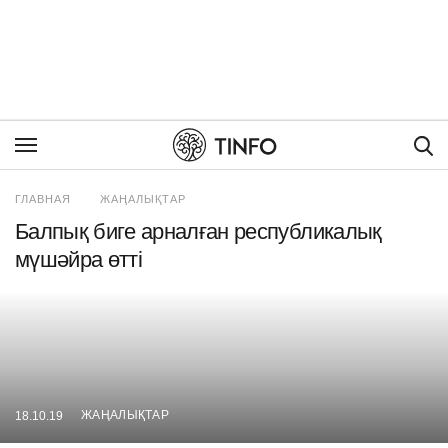
Пои
ГЛАВНАЯ
ЖАҢАЛЫҚТАР
Балпық биге арналған республикалық
мүшәйра өтті
ЖАҢАЛЫҚТАР
18.10.19