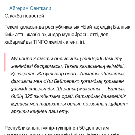
Айгерим Сейткали
Служба новостей
Текелі қаласында республикалық «Байтақ елдің Балпық
биі» атты жазба ақындар мүшәйрасы өтті, деп
хабарлайды TINFO желілік агенттігі.
Мүшәйра Алматы облысының тілдерді дамыту
жөніндегі басқармасы, Текелі қаласының әкімдігі,
Қазақстан Жазушылар одағы Алматы облыстық
филиалы мен «Үш Бәйтерек» қоғамдық қорымен
ұйымдастырылды. Шараның мақсаты — Балпық
бидің 325 жылдығына орай, батырдың данагөйлік
мұрасы мен тарихтағы орнын поэзияның құдіреті
арқылы кеңінен паш ету.
Республиканың түкпір-түкпірінен 50-ден астам