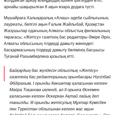
жолданған арнау өлеңдердің ішінен іріктеуден өтіп,
арнайы шақырылған 8 ақын өзара додаға түсті.
Мүшәйраға Халықаралық «Алаш» әдеби сыйлығының
лауреаты, белгілі ақын Ғалым Жайлыбай, Қазақстан
Жазушылар одағының Алматы облыстық филиалының
төрағасы, «Жетісу» газетінің бас редакторы Әміре Әрін,
Алматы облысының тілдерді дамыту жөніндегі
басқармасының тілдерді дамыту бөлімінің басшысы
Туғанай Рахымберлина қазылық етті.
Байқаудың бас жүлдесін облыстық «Жетісу»
газетінің бас редакторының орынбасары Нүсіпбай
Әбдірахым, I орынды Көкшетау қаласынан келген
Майра Тоқанова иеленді, ал II орынға Өскемен
қаласынан келген Әскерхан Ақтай лайық деп
танылды. III орынды жетісулық Мұхтар Күмісбек
пен Түркістан облысынан келген жас ақын