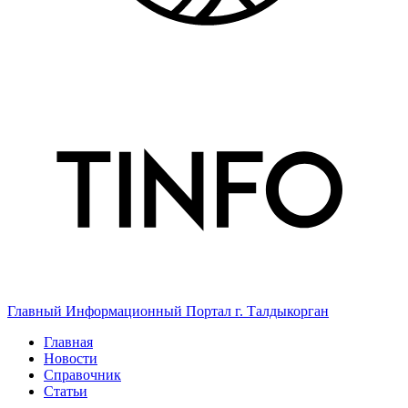
Главный Информационный Портал г. Талдыкорган
Главная
Новости
Справочник
Статьи