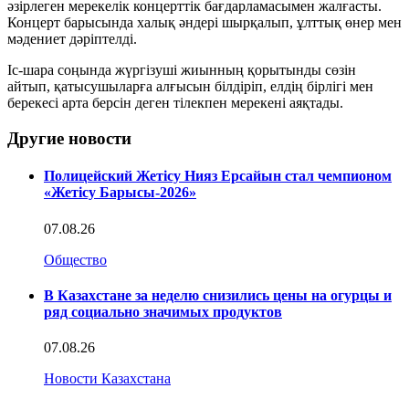
әзірлеген мерекелік концерттік бағдарламасымен жалғасты.
Концерт барысында халық әндері шырқалып, ұлттық өнер мен
мәдениет дәріптелді.
Іс-шара соңында жүргізуші жиынның қорытынды сөзін
айтып, қатысушыларға алғысын білдіріп, елдің бірлігі мен
берекесі арта берсін деген тілекпен мерекені аяқтады.
Другие новости
Полицейский Жетісу Нияз Ерсайын стал чемпионом
«Жетісу Барысы-2026»
07.08.26
Общество
В Казахстане за неделю снизились цены на огурцы и
ряд социально значимых продуктов
07.08.26
Новости Казахстана