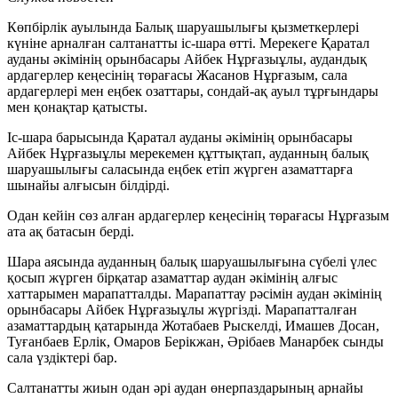
Көпбірлік ауылында Балық шаруашылығы қызметкерлері
күніне арналған салтанатты іс-шара өтті. Мерекеге Қаратал
ауданы әкімінің орынбасары Айбек Нұрғазыұлы, аудандық
ардагерлер кеңесінің төрағасы Жасанов Нұрғазым, сала
ардагерлері мен еңбек озаттары, сондай-ақ ауыл тұрғындары
мен қонақтар қатысты.
Іс-шара барысында Қаратал ауданы әкімінің орынбасары
Айбек Нұрғазыұлы мерекемен құттықтап, ауданның балық
шаруашылығы саласында еңбек етіп жүрген азаматтарға
шынайы алғысын білдірді.
Одан кейін сөз алған ардагерлер кеңесінің төрағасы Нұрғазым
ата ақ батасын берді.
Шара аясында ауданның балық шаруашылығына сүбелі үлес
қосып жүрген бірқатар азаматтар аудан әкімінің алғыс
хаттарымен марапатталды. Марапаттау рәсімін аудан әкімінің
орынбасары Айбек Нұрғазыұлы жүргізді. Марапатталған
азаматтардың қатарында Жотабаев Рыскелді, Имашев Досан,
Туғанбаев Ерлік, Омаров Берікжан, Әрібаев Манарбек сынды
сала үздіктері бар.
Салтанатты жиын одан әрі аудан өнерпаздарының арнайы