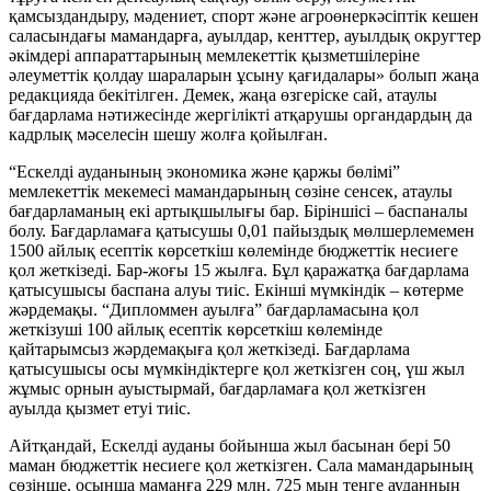
қамсыздандыру, мәдениет, спорт және агроөнеркәсіптік кешен
саласындағы мамандарға, ауылдар, кенттер, ауылдық округтер
әкімдері аппараттарының мемлекеттік қызметшілеріне
әлеуметтік қолдау шараларын ұсыну қағидалары» болып жаңа
редакцияда бекітілген. Демек, жаңа өзгеріске сай, атаулы
бағдарлама нәтижесінде жергілікті атқарушы органдардың да
кадрлық мәселесін шешу жолға қойылған.
“Ескелді ауданының экономика және қаржы бөлімі”
мемлекеттік мекемесі мамандарының сөзіне сенсек, атаулы
бағдарламаның екі артықшылығы бар. Біріншісі – баспаналы
болу. Бағдарламаға қатысушы 0,01 пайыздық мөлшерлемемен
1500 айлық есептік көрсеткіш көлемінде бюджеттік несиеге
қол жеткізеді. Бар-жоғы 15 жылға. Бұл қаражатқа бағдарлама
қатысушысы баспана алуы тиіс. Екінші мүмкіндік – көтерме
жәрдемақы. “Дипломмен ауылға” бағдарламасына қол
жеткізуші 100 айлық есептік көрсеткіш көлемінде
қайтарымсыз жәрдемақыға қол жеткізеді. Бағдарлама
қатысушысы осы мүмкіндіктерге қол жеткізген соң, үш жыл
жұмыс орнын ауыстырмай, бағдарламаға қол жеткізген
ауылда қызмет етуі тиіс.
Айтқандай, Ескелді ауданы бойынша жыл басынан бері 50
маман бюджеттік несиеге қол жеткізген. Сала мамандарының
сөзінше, осынша маманға 229 млн. 725 мың теңге ауданның