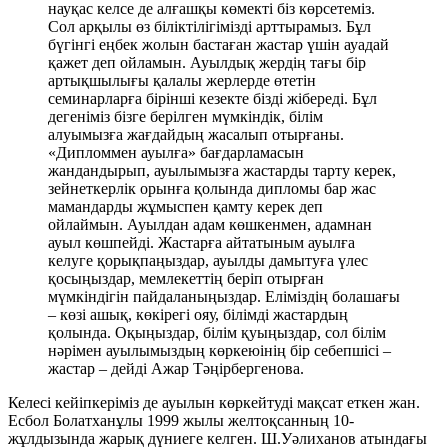
науқас келсе де алғашқы көмекті біз көрсетеміз.
Сол арқылы өз біліктілігімізді арттырамыз. Бұл
бүгінгі еңбек жолын бастаған жастар үшін ауадай
қажет деп ойламын. Ауылдық жердің тағы бір
артықшылығы қалалы жерлерде өтетін
семинарларға бірінші кезекте бізді жібереді. Бұл
дегеніміз бізге берілген мүмкіндік, білім
алуымызға жағдайдың жасалып отырғаны.
«Дипломмен ауылға» бағдарламасын
жандандырып, ауылымызға жастарды тарту керек,
зейнеткерлік орынға қолында дипломы бар жас
мамандарды жұмыспен қамту керек деп
ойлаймын. Ауылдан адам көшкенмен, адамнан
ауыл көшпейді. Жастарға айтатыным ауылға
келуге қорықпаңыздар, ауылды дамытуға үлес
қосыңыздар, мемлекеттің беріп отырған
мүмкіндігін пайдаланыңыздар. Еліміздің болашағы
– көзі ашық, көкірегі ояу, білімді жастардың
қолында. Оқыңыздар, білім қуыңыздар, сол білім
нәрімен ауылымыздың көркеюінің бір себепшісі –
жастар – дейді Ажар Тәңірбергенова.
Келесі кейіпкеріміз де ауылын көркейтуді мақсат еткен жан.
Есбол Болатханұлы 1999 жылы желтоқсанның 10-
жұлдызында жарық дүниеге келген. Ш.Уәлиханов атындағы