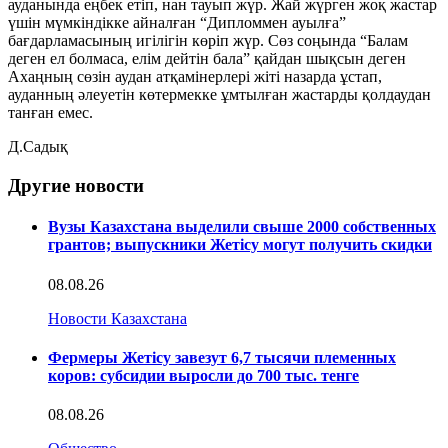
ауданында еңбек етіп, нан тауып жүр. Жай жүрген жоқ жастар
үшін мүмкіндікке айналған “Дипломмен ауылға”
бағдарламасының игілігін көріп жүр. Сөз соңында “Балам
деген ел болмаса, елім дейтін бала” қайдан шықсын деген
Ахаңның сөзін аудан атқамінерлері жіті назарда ұстап,
ауданның әлеуетін көтермекке ұмтылған жастарды қолдаудан
танған емес.
Д.Садық
Другие новости
Вузы Казахстана выделили свыше 2000 собственных
грантов; выпускники Жетісу могут получить скидки
08.08.26
Новости Казахстана
Фермеры Жетісу завезут 6,7 тысячи племенных
коров: субсидии выросли до 700 тыс. тенге
08.08.26