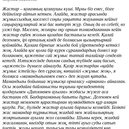
Жастар – қоғамның қозғаушы күші. Мұны біз емес, бізге
дейінгілер айтып кеткен. Алайда, жастар арасында
жұмыссыздық мәселесі соңғы уақытта жауыннан кейінгі
саңырауқұлақтай жиі бас көтеріп жүр. Оның да өз себебі, өз
уәжі бар. Мәселен, жоғары оқу орнын тәмамдағаннан кейін
жастар еңбек жолын қаладан бастағысы келеді. Қалай
дегенмен, ірі орталық кімді де болмасын қызықтырмай
қоймайды. Қалаға бірнеше жылда бой үйреткендер кеткісі
жоқ. Алайда қос қолға бір күрек сұрағандардың дәмесі зор
болғанмен, қажетіне сай жұмыс таппай талайлар сенделіп
кетеді. Нәтижесінде диплом сандық түбінде шаң басып,
«қажетсіз» дүниеге айналуда. Қазір жастардан «қайда
жұмыс істейсің» деп сұрасаң, көпшілігі «жұмыс жоқ», я
болмаса «мамандығыммен емес» деп жауап қатады.
Мамандығы бойынша жұмысқа орналасу «арманға» айналған.
Осы жағдайға байланысты тұңғыш президенттің
қолдауымен «Дипломмен ауылға» жобасы жүзеге аса
бастаған еді. Бағдарламаның бағыты дұрыс. Дегенмен кей
жастар мемлекет қарастырған мүмкіндіктен құр алақан
қалуда. Рас, бүгінде жастар ауылға барғысы келмейді. Білікті
жас мамандар тұрмыстық жағдай мен жайлылықтың
жоқтығынан ауылға жол салмайды. Шыны керек, жағдай
жасалмаған, көгілдір отын жоқ, тіпті ауыз суды сатып
ішетін, жолы нашар, тағысын тағы кемшіліктері көп