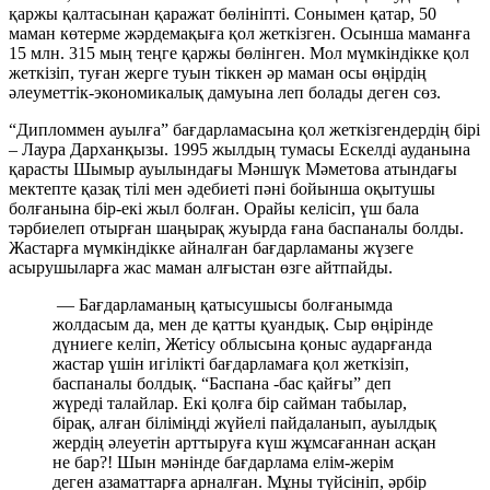
қаржы қалтасынан қаражат бөлініпті. Сонымен қатар, 50
маман көтерме жәрдемақыға қол жеткізген. Осынша маманға
15 млн. 315 мың теңге қаржы бөлінген. Мол мүмкіндікке қол
жеткізіп, туған жерге туын тіккен әр маман осы өңірдің
әлеуметтік-экономикалық дамуына леп болады деген сөз.
“Дипломмен ауылға” бағдарламасына қол жеткізгендердің бірі
– Лаура Дарханқызы. 1995 жылдың тумасы Ескелді ауданына
қарасты Шымыр ауылындағы Мәншүк Мәметова атындағы
мектепте қазақ тілі мен әдебиеті пәні бойынша оқытушы
болғанына бір-екі жыл болған. Орайы келісіп, үш бала
тәрбиелеп отырған шаңырақ жуырда ғана баспаналы болды.
Жастарға мүмкіндікке айналған бағдарламаны жүзеге
асырушыларға жас маман алғыстан өзге айтпайды.
— Бағдарламаның қатысушысы болғанымда
жолдасым да, мен де қатты қуандық. Сыр өңірінде
дүниеге келіп, Жетісу облысына қоныс аударғанда
жастар үшін игілікті бағдарламаға қол жеткізіп,
баспаналы болдық. “Баспана -бас қайғы” деп
жүреді талайлар. Екі қолға бір сайман табылар,
бірақ, алған біліміңді жүйелі пайдаланып, ауылдық
жердің әлеуетін арттыруға күш жұмсағаннан асқан
не бар?! Шын мәнінде бағдарлама елім-жерім
деген азаматтарға арналған. Мұны түйсініп, әрбір