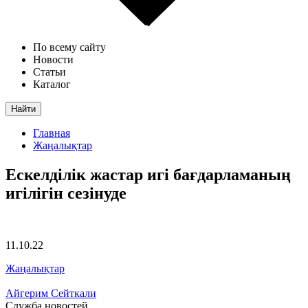
По всему сайту
Новости
Статьи
Каталог
Найти
Главная
Жаңалықтар
Ескелділік жастар игі бағдарламаның
игілігін сезінуде
11.10.22
Жаңалықтар
Айгерим Сейткали
Служба новостей