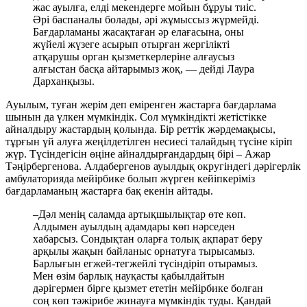
жас ауылға, елді мекендерге мойын бұруы тиіс.
Әрі баспаналы болады, әрі жұмыссыз жүрмейді.
Бағдарламаны жасақтаған әр елағасына, оны
жүйелі жүзеге асырып отырған жергілікті
атқарушы орган қызметкерлеріне алғаусыз
алғыстан басқа айтарымыз жоқ, — дейді Лаура
Дарханқызы.
Ауылым, туған жерім деп еміренген жастарға бағдарлама
шынын да үлкен мүмкіндік. Сол мүмкіндікті жетістікке
айналдыру жастардың қолында. Бір реттік жәрдемақысы,
тұрғын үй алуға жеңілдетілген несиесі талайдың түсіне кіріп
жүр. Түсіндегісін өңіне айналдырғандардың бірі – Ажар
Тәңірбергенова. Алдабергенов ауылдық округіндегі дәрігерлік
амбулаторияда мейірбике болып жүрген кейіпкеріміз
бағдарламаның жастарға бақ екенін айтады.
–Дәл менің саламда артықшылықтар өте көп.
Алдымен ауылдың адамдары көп нәрседен
хабарсыз. Сондықтан оларға толық ақпарат беру
арқылы жақын байланыс орнатуға тырысамыз.
Барлығын егжей-тегжейлі түсіндіріп отырамыз.
Мен өзім барлық науқасты қабылдайтын
дәрігермен бірге қызмет ететін мейірбике болған
соң көп тәжірибе жинауға мүмкіндік туды. Қандай