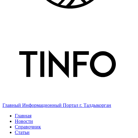
Главный Информационный Портал г. Талдыкорган
Главная
Новости
Справочник
Статьи