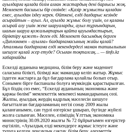
ауылдарға қалада білім алған жастардың дені барғысы жоқ.
Мемлекет басшысы бір сөзінде: «Қазір жұмысты қаладан
емес, ауылдан іздеу керек. Өйткені, елді дағдарыс кезінде
асырайтын – ауыл. Ал, ауылда жұмыс болу үшін, ол қаланы
асырай алу үшін жеке шаруаларды, ауыл тұрғындарын,
шағын шаруа қожалықтарын қайта қауымдастырып,
біріктіру қажет» деген еді. Мемлекет басымдық берген
«Дипломмен – ауылға» бағдарламасының жайы қалай?
Аталмыш бағдарлама елді мекендердегі маман тапшылығын
шешуге қалай әсер етуде? Осыған тоқталсақ… — tinfo.kz
хабарлайды
Ескелді ауданына медицина, білім беру және мәдениет
саласына білікті, білімді жас мамандар келіп жатыр. Жұмыс
іздеген жастарға да бұл бағдарлама қолайлы болып отыр.
Сонымен бірге баспаналы болуға мүмкіндік қарастырылған.
Бұл біздің сөз емес, “Ескелді ауданының экономика және
қаржы бөлімі” мемлекеттік мекемесі мамандарының сөзі.
Жалпы, ауылдық жердің кадрлық мәселесін шешуге
бағытталған бағдарламаның негізі сонау 2009 жылы
қаланғанымен, сан түрлі өзгеріске ұшырап, бүгінде жүйелі
жолға салынған. Мәселен, еліміздің Ұлттық экономика
министрінің 30.09.2020 жылғы № 72 бұйрығымен өзгерістер
еңгізіліп, «Ауылдық елдi мекендерге жұмыс iстеуге және
тұруға келген денсаулық сақтау, бiлiм беру, әлеуметтiк