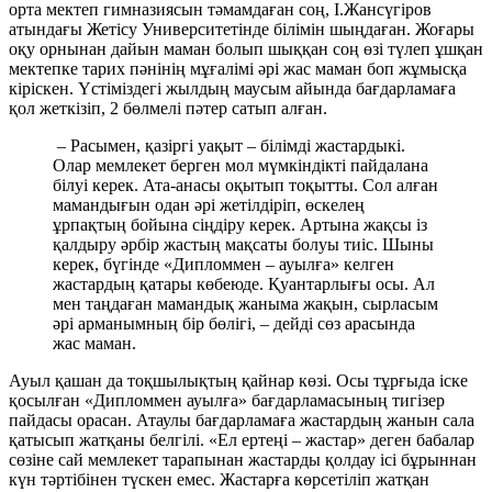
орта мектеп гимназиясын тәмамдаған соң, І.Жансүгіров
атындағы Жетісу Университетінде білімін шыңдаған. Жоғары
оқу орнынан дайын маман болып шыққан соң өзі түлеп ұшқан
мектепке тарих пәнінің мұғалімі әрі жас маман боп жұмысқа
кіріскен. Үстіміздегі жылдың маусым айында бағдарламаға
қол жеткізіп, 2 бөлмелі пәтер сатып алған.
– Расымен, қазіргі уақыт – білімді жастардыкі.
Олар мемлекет берген мол мүмкіндікті пайдалана
білуі керек. Ата-анасы оқытып тоқытты. Сол алған
мамандығын одан әрі жетілдіріп, өскелең
ұрпақтың бойына сіңдіру керек. Артына жақсы із
қалдыру әрбір жастың мақсаты болуы тиіс. Шыны
керек, бүгінде «Дипломмен – ауылға» келген
жастардың қатары көбеюде. Қуантарлығы осы. Ал
мен таңдаған мамандық жаныма жақын, сырласым
әрі арманымның бір бөлігі, – дейді сөз арасында
жас маман.
Ауыл қашан да тоқшылықтың қайнар көзі. Осы тұрғыда іске
қосылған «Дипломмен ауылға» бағдарламасының тигізер
пайдасы орасан. Атаулы бағдарламаға жастардың жанын сала
қатысып жатқаны белгілі. «Ел ертеңі – жастар» деген бабалар
сөзіне сай мемлекет тарапынан жастарды қолдау ісі бұрыннан
күн тәртібінен түскен емес. Жастарға көрсетіліп жатқан