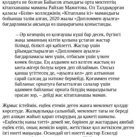
қолдауға ие болған Байысов атындағы орта мектептің
кітапханашы маманы Райхан Мажитова. Ол Талдықорған
қаласы «Білім» колледжінің «Кітапхана ісі» мамандығы
бойынша тәлім алған, 2020 жылы «Дипломмен ауылға»
бағдарламасы аясында өз шаңырағына қоныстанды.
– Әр кезеңнің өз қозғаушы күші бар десек, бүгінгі
жаңа заманның кілтін қолына ұстаған жастар
білімді, білікті әрі қабілетті. Жастар үшін
ұйымдастырылған «Дипломмен ауылға»
бағдарламасы мен үшін, отбасым үшін үлкен
көмек болды. Ең алдымен кез келген жастың өз
ынта-жігері болуы керек деп ойлаймын. Онсыз
қанша үгіттесең де, «ауылға кел» деп алтыннан
сарай салсаң да нәтиже бермейді. Қоғаммен етене
байланыс орнатуға бағытталған салалар үшін
адаммен байланыс орната білудің маңыздылығы
орасан зор, – дейді жас кітапханашы маман.
Жұмыс істеймін, еңбек етемін деген жанға мемлекет қолдау
көрсетуде. Жалқаулыққа салынбай, мемлекет тағы не береді
деп алақан жайып қарап отырудың да қажеті шамалы.
«Еңбектің наны тәтті» демей ме, бәрінен де жастардың аянбай
еңбек етіп, оның жемісін көріп, жетістікке қол жеткізсем деген
ізгі ниеті маңызды. Осындай игі ниетті жастар Ескелді