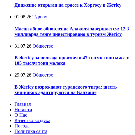
Движение открыли на трассе к Хоргосу в Жетісу
01.08.26
Туризм
Масштабное обновление Алаколя завершается: 12,3
миллиарда тенге инвестировано в туризм Жетісу
31.07.26
Общество
В Жетісу за полгода произвели 47 тысяч тонн мяса и
105 тысяч тонн молока
29.07.26
Общество
В Жетісу возрождают туранского тигра: шесть
хищников адаптируются на Балхаше
Главная
Новости
О Нас
Качество воздуха
Погода
Политика сайта