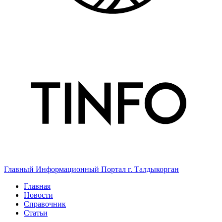
Главный Информационный Портал г. Талдыкорган
Главная
Новости
Справочник
Статьи