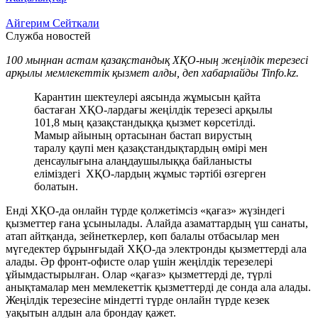
Айгерим Сейткали
Служба новостей
100 мыңнан астам қазақстандық ХҚО-ның жеңілдік терезесі
арқылы мемлекеттік қызмет алды, деп хабарлайды Tinfo.kz.
Карантин шектеулері аясында жұмысын қайта
бастаған ХҚО-лардағы жеңілдік терезесі арқылы
101,8 мың қазақстандыққа қызмет көрсетілді.
Мамыр айының ортасынан бастап вирустың
таралу қаупі мен қазақстандықтардың өмірі мен
денсаулығына алаңдаушылыққа байланысты
еліміздегі ХҚО-лардың жұмыс тәртібі өзгерген
болатын.
Енді ХҚО-да онлайн түрде қолжетімсіз «қағаз» жүзіндегі
қызметтер ғана ұсынылады. Алайда азаматтардың үш санаты,
атап айтқанда, зейнеткерлер, көп балалы отбасылар мен
мүгедектер бұрынғыдай ХҚО-да электронды қызметтерді ала
алады. Әр фронт-офисте олар үшін жеңілдік терезелері
ұйымдастырылған. Олар «қағаз» қызметтерді де, түрлі
анықтамалар мен мемлекеттік қызметтерді де сонда ала алады.
Жеңілдік терезесіне міндетті түрде онлайн түрде кезек
уақытын алдын ала брондау қажет.