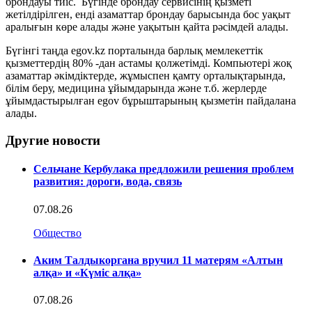
брондауы тиіс. Бүгінде брондау сервисінің қызметі
жетілдірілген, енді азаматтар брондау барысында бос уақыт
аралығын көре алады және уақытын қайта рәсімдей алады.
Бүгінгі таңда egov.kz порталында барлық мемлекеттік
қызметтердің 80% -дан астамы қолжетімді. Компьютері жоқ
азаматтар әкімдіктерде, жұмыспен қамту орталықтарында,
білім беру, медицина ұйымдарында және т.б. жерлерде
ұйымдастырылған egov бұрыштарының қызметін пайдалана
алады.
Другие новости
Сельчане Кербулака предложили решения проблем
развития: дороги, вода, связь
07.08.26
Общество
Аким Талдыкоргана вручил 11 матерям «Алтын
алқа» и «Күміс алқа»
07.08.26