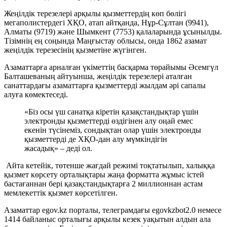
Жеңілдік терезелері арқылы қызметтердің көп бөлігі
мегаполистердегі ХҚО, атап айтқанда, Нұр-Сұлтан (9941),
Алматы (9719) және Шымкент (7753) қалаларында ұсынылды.
Тізімнің ең соңында Маңғыстау облысы, онда 1862 азамат
жеңілдік терезесінің қызметіне жүгінген.
Азаматтарға арналған үкіметтің басқарма төрайымы Әсемгүл
Балташеваның айтуынша, жеңілдік терезелері аталған
санаттардағы азаматтарға қызметтерді жылдам әрі сапалы
алуға көмектеседі.
«Біз осы үш санатқа кіретін қазақстандықтар үшін
электронды қызметтерді өздігінен алу оңай емес
екенін түсінеміз, сондықтан олар үшін электронды
қызметтерді де ХҚО-дан алу мүмкіндігін
жасадық» – деді ол.
Айта кетейік, төтенше жағдай режимі тоқтатылып, халыққа
қызмет көрсету орталықтары жаңа форматта жұмыс істей
бастағаннан бері қазақстандықтарға 2 миллионнан астам
мемлекеттік қызмет көрсетілген.
Азаматтар egov.kz порталы, телеграмдағы egovkzbot2.0 немесе
1414 байланыс орталығы арқылы кезек уақытын алдын ала