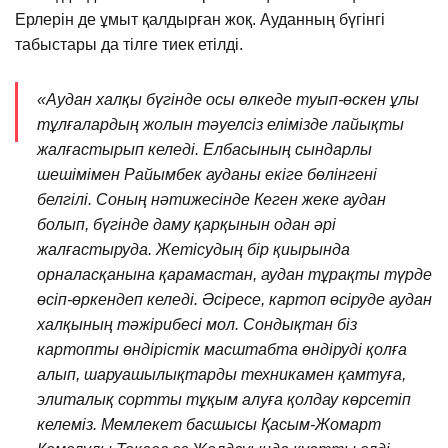
Ерлерін де ұмыт қалдырған жоқ. Ауданның бүгінгі
табыстары да тілге тиек етілді.
«Аудан халқы бүгінде осы өлкеде туып-өскен ұлы
тұлғалардың жолын тәуелсіз елімізде лайықты
жалғастырып келеді. Елбасының сындарлы
шешімімен Райымбек ауданы екіге бөлінгені
белгілі. Соның нәтижесінде Кеген жеке аудан
болып, бүгінде даму қарқынын одан әрі
жалғастыруда. Жетісудың бір қиырында
орналасқанына қарамастан, аудан тұрақты түрде
өсіп-өркендеп келеді. Әсіресе, картоп өсіруде аудан
халқының тәжірибесі мол. Сондықтан біз
картопты өндірістік масштабта өндіруді қолға
алып, шаруашылықтарды техникамен қамтуға,
элиталық сортты тұқым алуға қолдау көрсетіп
келеміз. Мемлекет басшысы Қасым-Жомарт