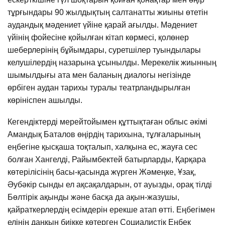
тұрғындары 90 жылдықтың салтанатты жиыны өтетін
аудандық мәдениет үйіне қарай ағылды. Мәдениет
үйінің фойесіне қойылған кітап көрмесі, қолөнер
шеберлерінің бұйымдары, суретшілер туындылары
келушілердің назарына ұсынылды. Мерекелік жиынның
шымылдығы ата мен баланың диалогы негізінде
өрбіген аудан тарихы туралы театрландырылған
көрініспен ашылды.
Кегендіктерді мерейтойымен құттықтаған облыс әкімі
Амандық Баталов өңірдің тарихына, тұлғаларының
еңбегіне қысқаша тоқталып, халқына ес, жауға сес
болған Хангелді, Райымбектей батырларды, Қарқара
көтерілісінің басы-қасында жүрген Жәмеңке, Ұзақ,
Әубәкір сынды ел ақсақалдарын, от ауызды, орақ тілді
Бөлтірік ақынды және басқа да ақын-жазушы,
қайраткерлердің есімдерін ерекше атап өтті. Еңбегімен
елінің даңқын биікке көтерген Социалистік Еңбек