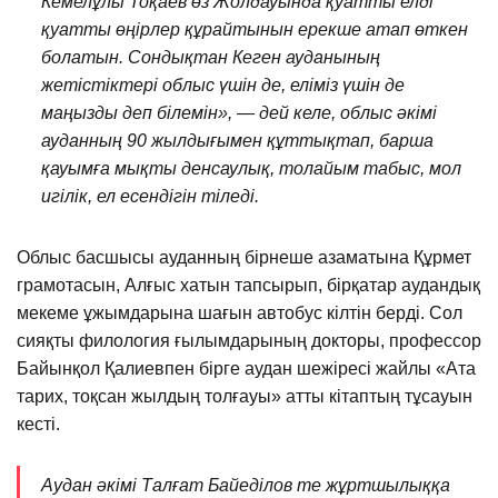
Кемелұлы Тоқаев өз Жолдауында қуатты елді
қуатты өңірлер құрайтынын ерекше атап өткен
болатын. Сондықтан Кеген ауданының
жетістіктері облыс үшін де, еліміз үшін де
маңызды деп білемін», — дей келе, облыс әкімі
ауданның 90 жылдығымен құттықтап, барша
қауымға мықты денсаулық, толайым табыс, мол
игілік, ел есендігін тіледі.
Облыс басшысы ауданның бірнеше азаматына Құрмет
грамотасын, Алғыс хатын тапсырып, бірқатар аудандық
мекеме ұжымдарына шағын автобус кілтін берді. Сол
сияқты филология ғылымдарының докторы, профессор
Байынқол Қалиевпен бірге аудан шежіресі жайлы «Ата
тарих, тоқсан жылдың толғауы» атты кітаптың тұсауын
кесті.
Аудан әкімі Талғат Байеділов те жұртшылыққа