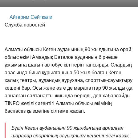
Айгерим Сейткали
Служба новостей
Алматы облысы Кеген ауданының 90 жылдығына орай
облыс әкімі Амандық Баталов ауданның бірнеше
ұжымына шағын автобус кілттерін тапсырды. Олардың
арасында биыл құрылғанына 50 жыл болған Кеген
халық театры, аудандық аурухана, спорттық-сауықтыру
кешені бар. Осы және өзге де марапаттар 90 жылдыққа
арналған салтанатты жиында берілді, деп хабарлайды
TINFO желілік агентігі Алматы облысы әкімінің
баспасөз қызметіне сілтеме жасап.
Бүгін Кеген ауданының 90 жылдығына арналған
шаралар спорттық сауықтыру кешеніндегі қазақ