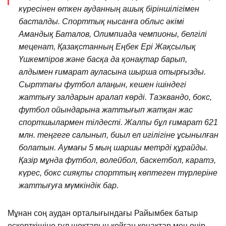
күресінен өткен ауданның ашық біріншілігімен
басталды. Спорттық нысанға облыс әкімі
Амандық Баталов, Олимпиада чемпионы, белгілі
меценат, Қазақстанның Еңбек Ері Жақсылық
Үшкемпіров және басқа да қонақтар барып,
алдымен ғимарат ауласына шырша отырғызды.
Сырттағы футбол алаңын, кешен ішіндегі
жаттығу залдарын аралап көрді. Таэквандо, бокс,
футбол ойындарына жаттығып жатқан жас
спортшылармен тілдесті. Жалпы бұл ғимарат 621
млн. теңгеге салынып, биыл ел игілігіне ұсынылған
болатын. Аумағы 5 мың шаршы метрді құрайды.
Қазір мұнда футбол, волейбол, баскетбол, каратэ,
күрес, бокс сияқты спорттың көптеген түрлеріне
жаттығуға мүмкіндік бар.
Мұнан соң аудан орталығындағы Райымбек батыр
ескерткішіне гүл шоқтарын қойған қонақтар мен өңір