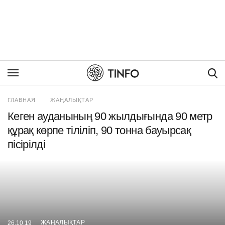
Пои
ГЛАВНАЯ
ЖАҢАЛЫҚТАР
Кеген ауданының 90 жылдығында 90 метр
құрақ көрпе тіліліп, 90 тонна бауырсақ
пісірілді
ЖАҢАЛЫҚТАР
26.10.19