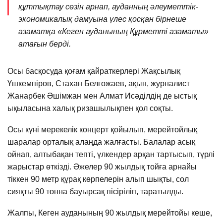
құттықтау сөзін арнап, ауданның әлеуметтік-
экономикалық дамуына үлес қосқан бірнеше
азаматқа «Кеген ауданының Құрметті азаматы»
атағын берді.
Осы басқосуда қоғам қайраткерлері Жақсылық
Үшкемпіров, Стахан Белғожаев, ақын, журналист
Жанарбек Әшімжан мен Алмат Исәділдің де ыстық
ықыласына халық ризашылықпен қол соқты.
Осы күні мерекелік концерт қойылып, мерейтойлық
шаралар орталық алаңда жалғасты. Балалар асық
ойнап, алтыбақан тепті, үлкендер арқан тартысып, түрлі
жарыстар өткізді. Əжелер 90 жылдық тойға арнайы
тіккен 90 метр құрақ көрпелерін алып шықты, сол
сияқты 90 тонна бауырсақ пісіріліп, таратылды.
Жалпы, Кеген ауданының 90 жылдық мерейтойы кеше,