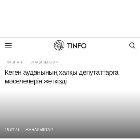
Пои
ГЛАВНАЯ
ЖАҢАЛЫҚТАР
Кеген ауданының халқы депутаттарға
мәселелерін жеткізді
ЖАҢАЛЫҚТАР
15.07.21