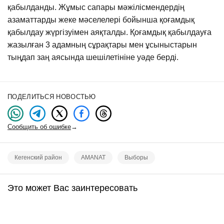
қабылданды. Жұмыс сапары мәжілісмендердің
азаматтарды жеке мәселелері бойынша қоғамдық
қабылдау жүргізуімен аяқталды. Қоғамдық қабылдауға
жазылған 3 адамның сұрақтары мен ұсыныстарын
тыңдап заң аясында шешілетініне уәде берді.
ПОДЕЛИТЬСЯ НОВОСТЬЮ
Сообщить об ошибке
→
Кегенский район
AMANAT
Выборы
Это может Вас заинтересовать