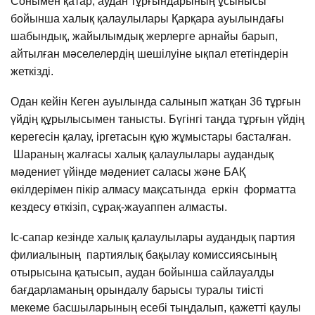
Сонымен қатар, аудан тұрғындарының ұсынысы
бойынша халық қалаулылары Қарқара ауылындағы
шабындық, жайылымдық жерлерге арнайы барып,
айтылған мәселелердің шешілуіне ықпал ететіндерін
жеткізді.
Одан кейін Кеген ауылында салынып жатқан 36 тұрғын
үйдің құрылысымен танысты. Бүгінгі таңда тұрғын үйдің
керегесін қалау, іргетасын құю жұмыстары басталған.
Шараның жалғасы халық қалаулылары аудандық
мәдениет үйінде мәдениет саласы және БАҚ
өкілдерімен пікір алмасу мақсатында еркін форматта
кездесу өткізіп, сұрақ-жауаппен алмасты.
Іс-сапар кезінде халық қалаулылары аудандық партия
филиалының партиялық бақылау комиссиясының
отырысына қатысып, аудан бойынша сайлауалды
бағдарламаның орындалу барысы туралы тиісті
мекеме басшыларының есебі тыңдалып, қажетті қаулы