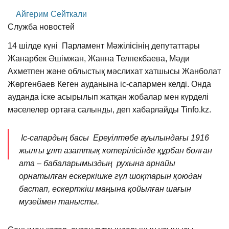
Айгерим Сейткали
Служба новостей
14 шілде күні Парламент Мәжілісінің депутаттары
Жанарбек Әшімжан, Жанна Телпекбаева, Мәди
Ахметпен және облыстық мәслихат хатшысы Жанболат
Жөргенбаев Кеген ауданына іс-сапармен келді. Онда
ауданда іске асырылып жатқан жобалар мен күрделі
мәселелер ортаға салынды, деп хабарлайды Tinfo.kz.
Іс-сапардың басы Ереуілтөбе ауылындағы 1916
жылғы ұлт азаттық көтерілісінде құрбан болған
ата – бабаларымыздың рухына арнайы
орнатылған ескеркішке гүл шоқтарын қоюдан
бастап, ескерткіш маңына қойылған шағын
музеймен танысты.