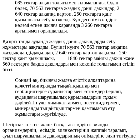
085 гектар алқап толығымен тырмаланды. Одан
бөлек, 70 563 гектарға жаздық дәнді-дақылдар, 2
640 гектар алқапқа картоп, 250 гектарға қант
қызылшасы себу көзделді. Бұл дегеніміз өндіріс
көлемі өткен жылға қарағанда 3 266 гектарға
артығымен орындалады.
Қазіргі таңда ауданда жаздық дәнді-дақылдарды себу
жұмыстары аяқталды. Бүгінгі күнге 70 563 гектар алқапқа
жаздық дәнді-дақылдар, 2 640 гектар картоп дақылы, 250
гектар қант қызылшасы, 1840 гектар майлы дақыл және
569 гектарға бақша дақылдары мен көкөніс толығымен егіліп
бітті.
Сондай-ақ, биылғы жылға егістік алқаптарына
қажетті минералды тыңайтқыштар мен
гербицидтерге сұраныстар мен өтінімдер беріліп,
аудандағы шаруашылық құрылымдарын тұқым
дәрілейтін улы химикаттармен, пестицидтермен,
минералды тыңайтқыштармен қамтамасыз ету
жұмыстары жүргізілуде.
Шегіртке тектес және басқа аса қауіпті зиянды
организмдердің, өсімдік зиянкестерінің жаппай таралып,
ауыл шаруашылығы дақылдарының өнімдеріне зиян тигізуіне