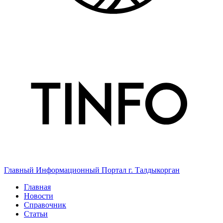
Главный Информационный Портал г. Талдыкорган
Главная
Новости
Справочник
Статьи