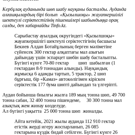
Кербұлақ ауданында шөп шабу науқаны басталды. Ауданда
алғашқылардың бірі болып «Қызылшоқы» жауапкершілігі
шектеулі серіктестігінің пішеншілері шабындыққа орақ
салды, деп хабарлайды Tinfo.kz.
Сарыбастау ауылдық округіндегі «Қызылшоқы»
жауапкершілігі шектеулі серіктестігінің басшысы
Бекиев Алдан Ботайұлының берген мәліметіне
сүйенсек 300 гектар алқаптағы мал азығын
дайындау үшін эспарцет шөбін шабу басталыпты.
Бүгінгі күнге 70-80 гектар шөп шабылған (1
гектардан 8-9 тоннадан алынды). Науқандық
жұмысқа 6 адамды тартып, 5 трактор, 2 шөп
бұрғыш, бір «Камаз» автокөлігімен кіріскен
серіктестік 177 бума шөпті дайындап та үлгеріпті.
Аудан бойынша биылғы жылға 189 мың тонна шөп, 49 700
тонна сабан, 32 400 тонна пішендеме, 30 300 тонна мал
азықтық жем жинау көзделуде.
Ал бүгінгі уақытта 25 000 тонна шөп жиналды.
Айта кетейік, 2021 жылы ауданда 112 910 гектар
егістік жерді игеру жоспарланып, 26 085
гектарына күздік бидай себілген. Бүгінгі күнге 26