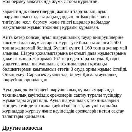
жол бермеу мақсатында жұмыс тобы құрылған.
карантиндік обьектілердің жаппай таратылып, ауыл
шаруашылығындағы дақылдардың өнімдеріне зиян
тигізуіне жол бермеу және тиісті шаралар қабылдау
мақсатында жұмыс тобының құрамы құрылған.
Айта кетер болсақ, ауыл шаруашылық тауар өндірушілеріне
көктемгі дала жұмыстарын жүргізуге биылғы жылға 2 500
тонна жанармай бөлінді. Бүгінгі күнге 1 160 тонна жанар май
алынды. Шаруа қожалықтарына көктемгі дала жұмыстарына
қажетті жанар-жағармай 167 теңгеден таратылуда. Қазіргі
уақытта, ауыл шаруашылық техникаларын қосалқы
бөлшектермен қамтамасыз ететін 3 сауда орны жұмыс істейді.
Оның екеуі Сарыөзек ауылында, біреуі Қоғалы ауылдық
округінде орналасқан.
Ауылдық округтердегі шаруашылық құрылымдарында
техникалық қауіпсіздік ережелерін сақтау туралы түсіндіру
жұмыстары жүргізілді. Ауыл шаруашылық техникаларын
жөндеу кезінде техника қауіпсіздігің сақтау үшін арнайы
журналдар жүргізу және қауіпсіздік ережелерін қатаң сақтау
талаптары қойылған.
Другие новости