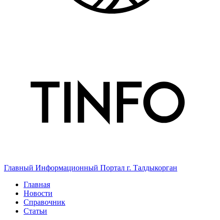
Главный Информационный Портал г. Талдыкорган
Главная
Новости
Справочник
Статьи