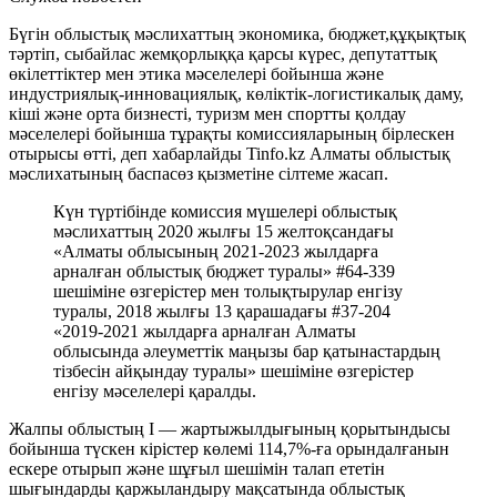
Бүгін облыстық мәслихаттың экономика, бюджет,құқықтық
тәртіп, сыбайлас жемқорлыққа қарсы күрес, депутаттық
өкілеттіктер мен этика мәселелері бойынша және
индустриялық-инновациялық, көліктік-логистикалық даму,
кіші және орта бизнесті, туризм мен спортты қолдау
мәселелері бойынша тұрақты комиссияларының бірлескен
отырысы өтті, деп хабарлайды Tinfo.kz Алматы облыстық
мәслихатының баспасөз қызметіне сілтеме жасап.
Күн түртібінде комиссия мүшелері облыстық
мәслихаттың 2020 жылғы 15 желтоқсандағы
«Алматы облысының 2021-2023 жылдарға
арналған облыстық бюджет туралы» #64-339
шешіміне өзгерістер мен толықтырулар енгізу
туралы, 2018 жылғы 13 қарашадағы #37-204
«2019-2021 жылдарға арналған Алматы
облысында әлеуметтік маңызы бар қатынастардың
тізбесін айқындау туралы» шешіміне өзгерістер
енгізу мәселелері қаралды.
Жалпы облыстың I — жартыжылдығының қорытындысы
бойынша түскен кірістер көлемі 114,7%-ға орындалғанын
ескере отырып және шұғыл шешімін талап ететін
шығындарды қаржыландыру мақсатында облыстық