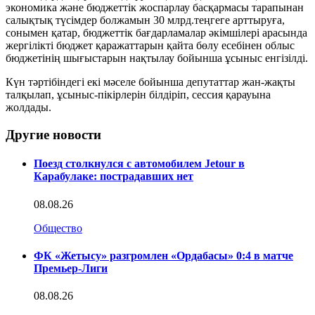
экономика және бюджеттік жоспарлау басқармасы тарапынан
салықтық түсімдер болжамын 30 млрд.теңгеге арттыруға,
сонымен қатар, бюджеттік бағдарламалар әкімшілері арасында
жергілікті бюджет қаражаттарын қайта бөлу есебінен облыс
бюджетінің шығыстарын нақтылау бойынша ұсыныс енгізілді.
Күн тәртібіндегі екі мәселе бойынша депутаттар жан-жақты
талқылап, ұсыныс-пікірлерін білдіріп, сессия қарауына
жолдады.
Другие новости
Поезд столкнулся с автомобилем Jetour в
Карабулаке: пострадавших нет
08.08.26
Общество
ФК «Жетысу» разгромлен «Ордабасы» 0:4 в матче
Премьер-Лиги
08.08.26