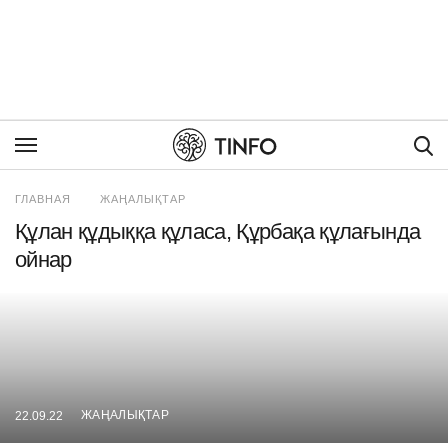
Пои
ГЛАВНАЯ
ЖАҢАЛЫҚТАР
Құлан құдыққа құласа, Құрбақа құлағында
ойнар
ЖАҢАЛЫҚТАР
22.09.22