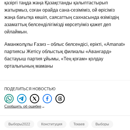
қазіргі таңда жаңа Қазақстанды қалыптастырып
жатырмыз, соған орайда сана-сезіміміз, ой өрісіміз
жаңа бағытқа көшіп, саясаттың сахнасында өзіміздің
азаматтық белсенділігімізді көрсетуіміз қажет деп
ойлаймын.
Аманжолұлы Ғазиз – облыс белсендісі, ерікті, «Amanat»
партиясы Жетісу облыстық филиалы «Авангард»
бастауыш партия ұйымы, «Тең қоғам» қолдау
орталығының маманы
ПОДЕЛИТЬСЯ НОВОСТЬЮ
Сообщить об ошибке
→
Выборы2022
Конституция
Токаев
Выборы