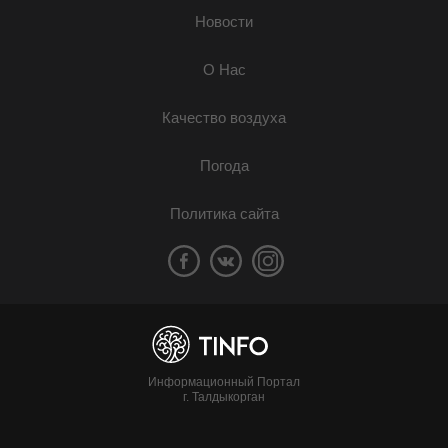
Новости
О Нас
Качество воздуха
Погода
Политика сайта
Информационный Портал
г. Талдыкорган