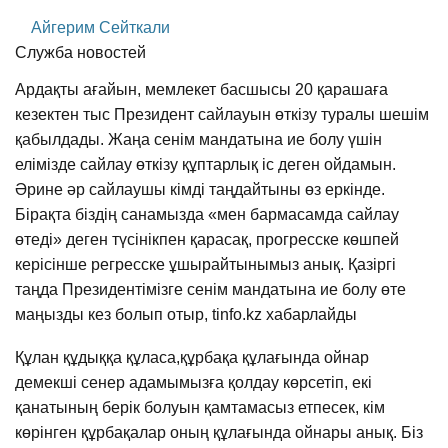
Айгерим Сейткали
Служба новостей
Ардақты ағайын, мемлекет басшысы 20 қарашаға
кезектен тыс Президент сайлауын өткізу туралы шешім
қабылдады. Жаңа сенім мандатына ие болу үшін
елімізде сайлау өткізу құптарлық іс деген ойдамын.
Әрине әр сайлаушы кімді таңдайтыны өз еркінде.
Бірақта біздің санамызда «мен бармасамда сайлау
өтеді» деген түсінікпен қарасақ, прогресске көшпей
керісінше регресске ұшырайтынымыз анық. Қазіргі
таңда Президентімізге сенім мандатына ие болу өте
маңызды кез болып отыр, tinfo.kz хабарлайды
Құлан құдыққа құласа,құрбақа құлағында ойнар
демекші сенер адамымызға қолдау көрсетіп, екі
қанатының берік болуын қамтамасыз етпесек, кім
көрінген құрбақалар оның құлағында ойнары анық. Біз