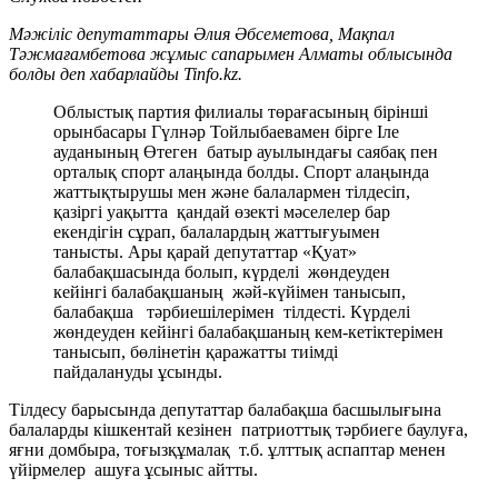
Мәжіліс депутаттары Әлия Әбсеметова, Мақпал
Тәжмағамбетова жұмыс сапарымен Алматы облысында
болды деп хабарлайды Tinfo.kz.
Облыстық партия филиалы төрағасының бірінші
орынбасары Гүлнәр Тойлыбаевамен бірге Іле
ауданының Өтеген батыр ауылындағы саябақ пен
орталық спорт алаңында болды. Спорт алаңында
жаттықтырушы мен және балалармен тілдесіп,
қазіргі уақытта қандай өзекті мәселелер бар
екендігін сұрап, балалардың жаттығуымен
танысты. Ары қарай депутаттар «Қуат»
балабақшасында болып, күрделі жөндеуден
кейінгі балабақшаның жәй-күйімен танысып,
балабақша тәрбиешілерімен тілдесті. Күрделі
жөндеуден кейінгі балабақшаның кем-кетіктерімен
танысып, бөлінетін қаражатты тиімді
пайдалануды ұсынды.
Тілдесу барысында депутаттар балабақша басшылығына
балаларды кішкентай кезінен патриоттық тәрбиеге баулуға,
яғни домбыра, тоғызқұмалақ т.б. ұлттық аспаптар менен
үйірмелер ашуға ұсыныс айтты.