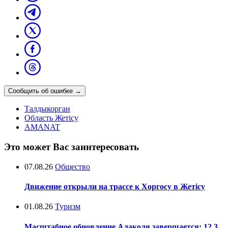
Сообщить об ошибке
→
Талдыкорган
Область Жетісу
AMANAT
Это может Вас заинтересовать
07.08.26
Общество
Движение открыли на трассе к Хоргосу в Жетісу
01.08.26
Туризм
Масштабное обновление Алаколя завершается: 12,3