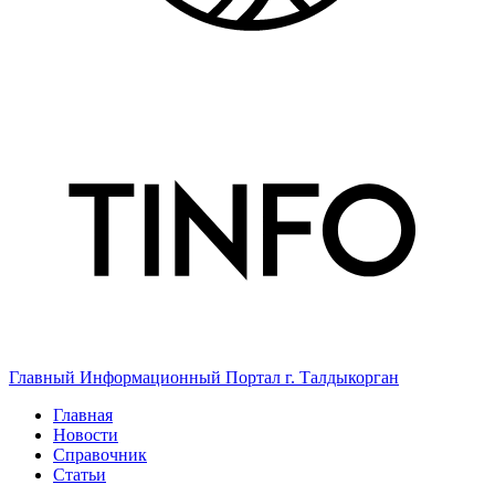
Главный Информационный Портал г. Талдыкорган
Главная
Новости
Справочник
Статьи