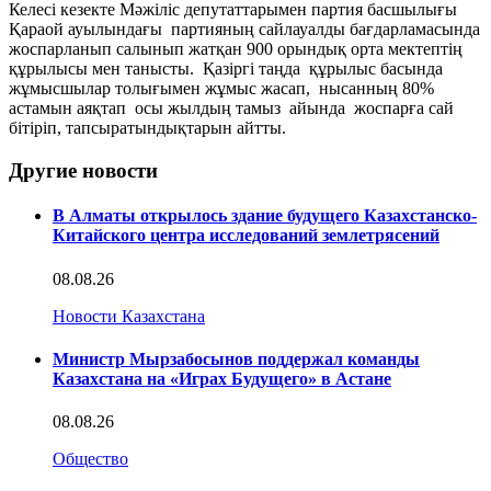
Келесі кезекте Мәжіліс депутаттарымен партия басшылығы
Қараой ауылындағы партияның сайлауалды бағдарламасында
жоспарланып салынып жатқан 900 орындық орта мектептің
құрылысы мен танысты. Қазіргі таңда құрылыс басында
жұмысшылар толығымен жұмыс жасап, нысанның 80%
астамын аяқтап осы жылдың тамыз айында жоспарға сай
бітіріп, тапсыратындықтарын айтты.
Другие новости
В Алматы открылось здание будущего Казахстанско-
Китайского центра исследований землетрясений
08.08.26
Новости Казахстана
Министр Мырзабосынов поддержал команды
Казахстана на «Играх Будущего» в Астане
08.08.26
Общество