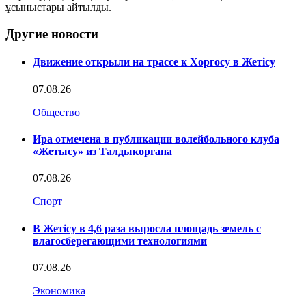
ұсыныстары айтылды.
Другие новости
Движение открыли на трассе к Хоргосу в Жетісу
07.08.26
Общество
Ира отмечена в публикации волейбольного клуба
«Жетысу» из Талдыкоргана
07.08.26
Спорт
В Жетісу в 4,6 раза выросла площадь земель с
влагосберегающими технологиями
07.08.26
Экономика