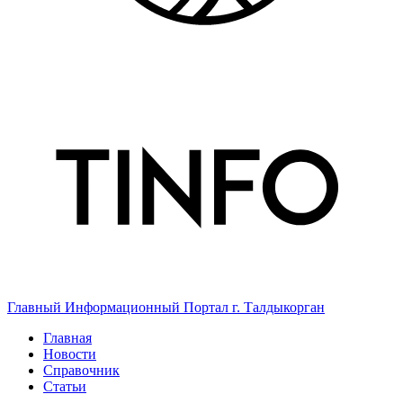
Главный Информационный Портал г. Талдыкорган
Главная
Новости
Справочник
Статьи