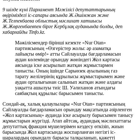
9 шілде күні Парламент Мәжілісі депутаттарының
өңіріміздегі іс-сапары аясында Ж.Әшімжан және
Ж.Телпекбаева облыстық мәслихат хатшысы
Ж.Жөргенбаевпен бірге Кербұлақ ауданында болды, деп
хабарлайды Tinfo.kz.
Мәжілісмендер бірінші кезекте «Nur Otan»
партиясының «Өзгерістер жолы: әр азаматқа
лайықты өмір!» атты Сайлауалды бағдарламасын
аудан көлемінде орындау жөніндегі Жол картасы
аясында іске асырылып жатқан жұмыстармен
танысты. Оның ішінде Сарыөзек ауылының газ
тарату желілерінің құрылысы жұмыстарымен және
аудан орталығынан салынып жатқан және алдағы
уақытта ашылуы тиіс Ш. Уәлиханов атындағы
саябақтың құрылыс барысымен танысты.
Сондай-ақ, халық қалаулылары «Nur Otan» партиясының
Сайлауалды бағдарламасын орындау мақсатында әзірленген
«Жол картасының» ауданда іске асырылу барысымен танысу
жұмыстарын жүргізді. Атап айтсақ, аудандық мәслихаттағы
депутаттық фракция мүшелерімен кездесу өткізіп, жиын
барысында Жол картасында жоспарланған негізгі іс-
шаралардың орындалу барысы талқыланып, қажетті