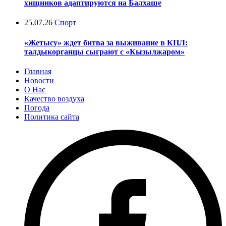
хищников адаптируются на Балхаше
25.07.26
Спорт
«Жетысу» ждет битва за выживание в КПЛ:
талдыкорганцы сыграют с «Кызылжаром»
Главная
Новости
О Нас
Качество воздуха
Погода
Политика сайта