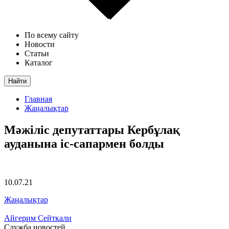
По всему сайту
Новости
Статьи
Каталог
Найти
Главная
Жаңалықтар
Мәжіліс депутаттары Кербұлақ
ауданына іс-сапармен болды
10.07.21
Жаңалықтар
Айгерим Сейткали
Служба новостей