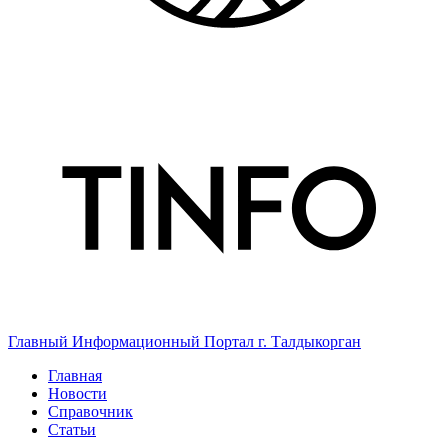
Главный Информационный Портал г. Талдыкорган
Главная
Новости
Справочник
Статьи