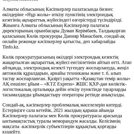
Алматы облысының Кәсіпкерлер палатасында бизнес
өкілдеріне «Нұр жолы» өткізу пунктінің электрондық
кезегінің ақпараттық жүйесіндегі өзгерістерді түсіндірілді.
Жиынға Алматы облысының Кәсіпкерлер палатасы
директорының орынбасары Думан Керімбаев, Талдықорған
қаласының Көлік прокуроры Данияр Манасбаев, сондай-ақ
онлайн режимде кәсіпкерлер қатысты, деп хабарлайды
Tinfo.kz.
Көлік прокуратурасының өкілдері электрондық кезектің
жаңартылған ақпараттық жүйесі енгізілетінін айтып өтті. Атап
айтқанда, электрондық кезекті түгендеу жоспарлануда, жеңіл
автокөлік құралдарын, арнайы техниканы және т. б. алып
тастау жоспарланған. Қазіргі уақытта «Қазақстан темір жолы»
АҚ еншілес ұйым – «KTZ Express» ЖШС ҚХР-дан көліктік-
логистикалық орталыққа дейін өткізу пунктінде тауарларды
тасымалдауды ұйымдастыру операторы ретінде анықталды.
Сондай-ақ, кәсіпкерлер проблемалық мәселелерін көтерді.
Естеріңізге сала кетейік, 2021 жылдың қараша айында
Кәсіпкерлер палатасы мен Көлік прокуратурасы арасында
ынтымақтастық туралы меморандум жасалды. Келісімнің
мақсаты -кәсіпкерлік субъектілерін құқықтық қорғауды
күшейту.