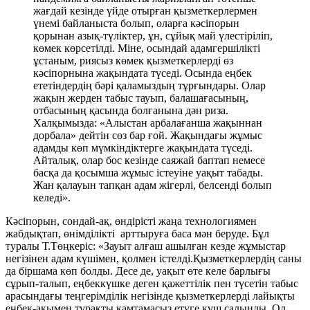
жағдай кезінде үйде отырған қызметкерлермен
үнемі байланыста болып, оларға кәсіпорын
қорынан азық-түліктер, ұн, сұйық май үлестіріліп,
көмек көрсетілді. Міне, осындай адамгершілікті
ұстаным, риясыз көмек қызметкерлерді өз
кәсіпорнына жақындата түседі. Осында еңбек
ететіндердің бәрі қаламыздың тұрғындары. Олар
жақын жерден табыс тауып, балашағасының,
отбасының қасында болғанына дән риза.
Халқымызда: «Алыстан арбалағанша жақыннан
дорбала» дейтін сөз бар ғой. Жақындағы жұмыс
адамды көп мүмкіндіктерге жақындата түседі.
Айталық, олар бос кезінде саяжай баптап немесе
басқа да қосымша жұмыс істеуіне уақыт табады.
Жан қалауын тапқан адам жігерлі, белсенді болып
келеді».
Кәсіпорын, сондай-ақ, өндірісті жаңа технологиямен
жабдықтап, өнімділікті арттыруға баса мән беруде. Бұл
туралы Т.Төңкеріс: «Зауыт алғаш ашылған кезде жұмыстар
негізінен адам күшімен, қолмен істелді.Қызметкерлердің саны
да біршама көп болды. Десе де, уақыт өте келе барлығы
сұрып-талып, еңбеккүшке деген қажеттілік пен түсетін табыс
арасындағы теңгерімділік негізінде қызметкерлерді лайықты
еңбек-ақымен тұрақты қамтамасыз етуге күш салынды. Ол