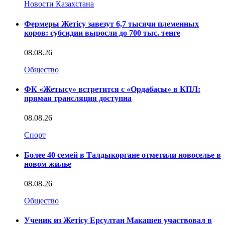
Новости Казахстана
Фермеры Жетісу завезут 6,7 тысячи племенных
коров: субсидии выросли до 700 тыс. тенге
08.08.26
Общество
ФК «Жетысу» встретится с «Ордабасы» в КПЛ:
прямая трансляция доступна
08.08.26
Спорт
Более 40 семей в Талдыкоргане отметили новоселье в
новом жилье
08.08.26
Общество
Ученик из Жетісу Ерсултан Макашев участвовал в