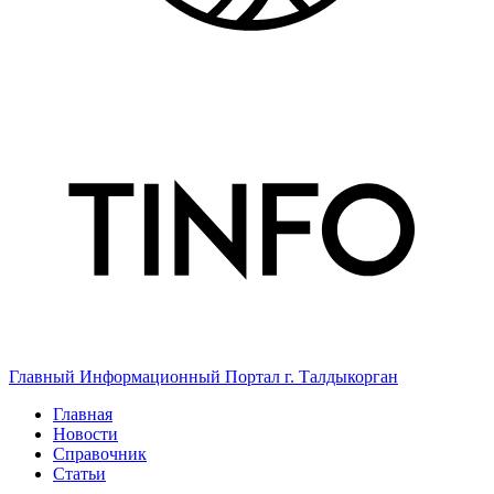
Главный Информационный Портал г. Талдыкорган
Главная
Новости
Справочник
Статьи