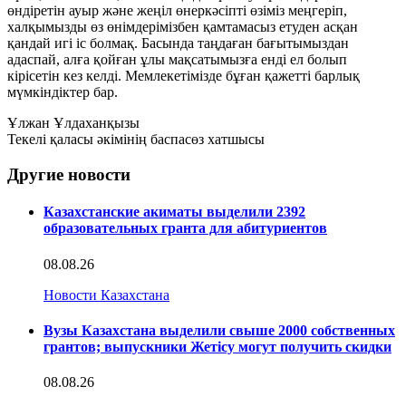
өндіретін ауыр және жеңіл өнеркәсіпті өзіміз меңгеріп,
халқымызды өз өнімдерімізбен қамтамасыз етуден асқан
қандай игі іс болмақ. Басында таңдаған бағытымыздан
адаспай, алға қойған ұлы мақсатымызға енді ел болып
кірісетін кез келді. Мемлекетімізде бұған қажетті барлық
мүмкіндіктер бар.
Ұлжан Ұлдаханқызы
Текелі қаласы әкімінің баспасөз хатшысы
Другие новости
Казахстанские акиматы выделили 2392
образовательных гранта для абитуриентов
08.08.26
Новости Казахстана
Вузы Казахстана выделили свыше 2000 собственных
грантов; выпускники Жетісу могут получить скидки
08.08.26