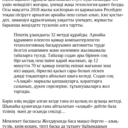
үшін өнімділігі жоғары, үнемді жаңа технология қажет болды.
Осы мақсатта 2018 жылы кәсіпорын өз қаржысына Ресейден
тоқаш пісіруге арналған арнайы пеш сатып алып, іске қосты»
деп, заманауи құрылғының уақытты үнемдеп, жұмысты
барынша жеңілдете түскенін алға тартты.
Пештің ұзындығы 32 метрді құрайды. Арнайы
құраммен иленген қамыр компьютерленген
технологияның басқаруымен автоматты түрде
белгілі өлшеммен және көлеммен жылжымалы
табаларға түседі. Табалар содан ары бірінен соң
бірі ыстық пеш ішіне қарай жылжып, әр 12
минутта 70 кг қамыр пештің екінші жағынан хош
иісі аңқып, біркелкі қызыл сары болып піскен
дәмді тоқаштарға айналып шыға келеді. Содан соң
«Алақай» маркалы қапшықтарға, қораптарға
салынып, дүкен сөрелеріне, тұтынушыларға жол
тартады.
Бәрін өзің өндіре алған кезде ғана өз қолың өз аузыңа жетеді.
Шынайы қуанғанда ғана айтылатын «алақай» дейтін бала
тілінің мәні де осында секілді…
Мемлекет басшысы Жолдауында баса маңыз берген – азық-
түлік, киім-кешек, тіпті басқа да тұтыну бұйымдарын