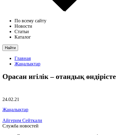
По всему сайту
Новости
Статьи
Каталог
Найти
Главная
Жаңалықтар
Орасан игілік – отандық өндірісте
24.02.21
Жаңалықтар
Айгерим Сейткали
Служба новостей