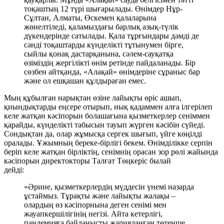
тоқаштың 12 түрі шығарылады. Өнімдер Нұр-
Сұлтан, Алматы, Өскемен қалаларына
жөнелтіледі, қаламыздағы барлық азық-түлік
дүкендерінде сатылады. Қала тұрғындары дәмді де
сәнді тоқаштарды күнделікті тұтынумен бірге,
сыйлы қонақ дастарқанына, сәлем-сауқатқа
өзіміздің жергілікті өнім ретінде пайдаланады. Бір
сөзбен айтқанда, «Алақай» өнімдеріне сұраныс бар
және ол ешқашан құлдыраған емес.
Мың құбылған нарықтан өзіне лайықты өріс ашып,
қиындықтарды еңсере отырып, нық қадаммен алға ілгерілеп
келе жатқан кәсіпорын болашағына қызметкерлер сеніммен
қарайды, күнделікті табысын тауып жүрген кәсібін сүйеді.
Сондықтан да, олар жұмысқа сергек шығып, үйге көңілді
оралады. Ұжымның береке-бірлігі бекем. Өнімділікке серпін
беріп келе жатқан бірліктің, сенімнің орасан зор рөлі жайында
кәсіпорын директокторы Талғат Төңкеріс былай
дейді:
«Әрине, қызметкерлердің мүддесін үнемі назарда
ұстаймыз. Тұрақты және лайықты жалақы –
олардың өз кәсіпорнына деген сенімі мен
жауапкершілігінің негізі. Айта кетерлігі,
пандемияға байланысты жарияланған төтенше