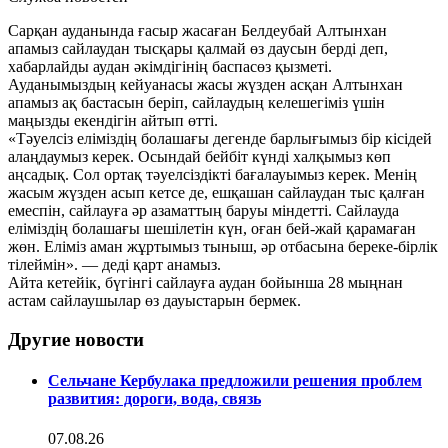
Сарқан ауданында ғасыр жасаған Белдеубай Алтынхан
апамыз сайлаудан тысқары қалмай өз даусын берді деп,
хабарлайды аудан әкімдігінің баспасөз қызметі.
Ауданымыздың кейуанасы жасы жүзден асқан Алтынхан
апамыз ақ бастасын беріп, сайлаудың келешегіміз үшін
маңызды екендігін айтып өтті.
«Тәуелсіз еліміздің болашағы дегенде барлығымыз бір кісідей
алаңдаумыз керек. Осындай бейбіт күнді халқымыз көп
аңсадық. Сол ортақ тәуелсіздікті бағалауымыз керек. Менің
жасым жүзден асып кетсе де, ешқашан сайлаудан тыс қалған
емеспін, сайлауға әр азаматтың баруы міндетті. Сайлауда
еліміздің болашағы шешілетін күн, оған бей-жай қарамаған
жөн. Еліміз аман жұртымыз тыныш, әр отбасына береке-бірлік
тілеймін». — деді қарт анамыз.
Айта кетейік, бүгінгі сайлауға аудан бойынша 28 мыңнан
астам сайлаушылар өз дауыстарын бермек.
Другие новости
Сельчане Кербулака предложили решения проблем
развития: дороги, вода, связь
07.08.26