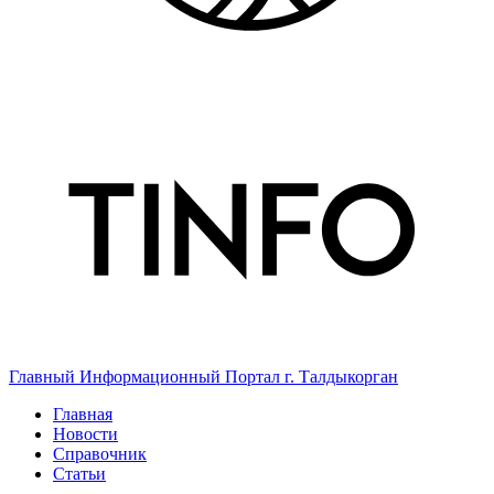
Главный Информационный Портал г. Талдыкорган
Главная
Новости
Справочник
Статьи