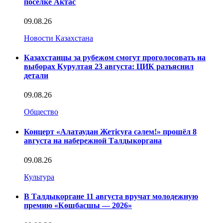
поселке Актас
09.08.26
Новости Казахстана
Казахстанцы за рубежом смогут проголосовать на
выборах Курултая 23 августа: ЦИК разъяснил
детали
09.08.26
Общество
Концерт «Алатаудан Жетісуға сәлем!» прошёл 8
августа на набережной Талдыкоргана
09.08.26
Культура
В Талдыкоргане 11 августа вручат молодежную
премию «Көшбасшы — 2026»