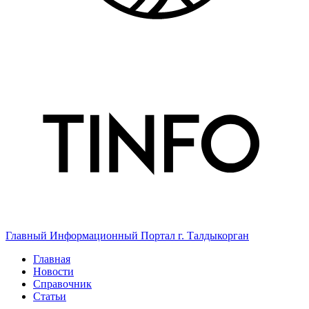
Главный Информационный Портал г. Талдыкорган
Главная
Новости
Справочник
Статьи