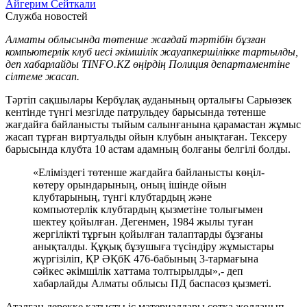
Айгерим Сейткали
Служба новостей
Алматы облысында төтенше жағдай тәртібін бұзған
компьютерлік клуб иесі әкімшілік жауапкершілікке тартылды,
деп хабарлайды TINFO.KZ өңірдің Полиция департаментіне
сілтеме жасап.
Тәртіп сақшылары Кербұлақ ауданының орталығы Сарыөзек
кентінде түнгі мезгілде патрульдеу барысында төтенше
жағдайға байланысты тыйым салынғанына қарамастан жұмыс
жасап тұрған виртуальды ойын клубын анықтаған. Тексеру
барысында клубта 10 астам адамның болғаны белгілі болды.
«Еліміздегі төтенше жағдайға байланысты көңіл-
көтеру орындарының, оның ішінде ойын
клубтарының, түнгі клубтардың және
компьютерлік клубтардың қызметіне толығымен
шектеу қойылған. Дегенмен, 1984 жылы туған
жергілікті тұрғын қойылған талаптарды бұзғаны
анықталды. Құқық бұзушыға түсіндіру жұмыстары
жүргізіліп, ҚР ӘҚбК 476-бабының 3-тармағына
сәйкес әкімшілік хаттама толтырылды»,- деп
хабарлайды Алматы облысы ПД баспасөз қызметі.
Аталған дерекке қатысты іс материалдары сотқа жолданып,