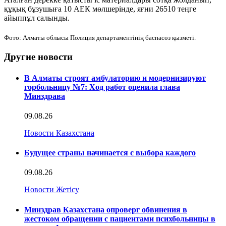
құқық бұзушыға 10 АЕК мөлшерінде, яғни 26510 теңге
айыппұл салынды.
Фото: Алматы облысы Полиция департаментінің баспасөз қызметі.
Другие новости
В Алматы строят амбулаторию и модернизируют
горбольницу №7: Ход работ оценила глава
Минздрава
09.08.26
Новости Казахстана
Будущее страны начинается с выбора каждого
09.08.26
Новости Жетісу
Минздрав Казахстана опроверг обвинения в
жестоком обращении с пациентами психбольницы в