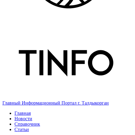
Главный Информационный Портал г. Талдыкорган
Главная
Новости
Справочник
Статьи