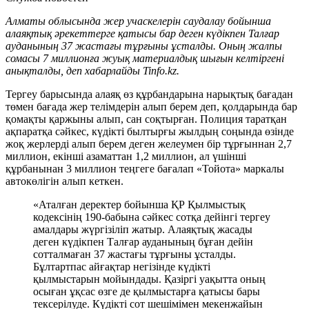
Алматы облысында жер учаскелерін саудалау бойынша
алаяқтық әрекеттерге қатысы бар деген күдікпен Талғар
ауданының 37 жастағы тұрғыны ұсталды. Оның жалпы
сомасы 7 миллионға жуық материалдық шығын келтіргені
анықталды, деп хабарлайды Tinfo.kz.
Тергеу барысында алаяқ өз құрбандарына нарықтық бағадан
төмен бағада жер телімдерін алып берем деп, қолдарында бар
қомақты қаржыны алып, сан соқтырған. Полиция таратқан
ақпаратқа сәйкес, күдікті былтырғы жылдың соңында өзінде
жоқ жерлерді алып берем деген желеумен бір тұрғыннан 2,7
миллион, екінші азаматтан 1,2 миллион, ал үшінші
құрбанынан 3 миллион теңгеге бағалап «Тойота» маркалы
автокөлігін алып кеткен.
«Аталған деректер бойынша ҚР Қылмыстық
кодексінің 190-бабына сәйкес сотқа дейінгі тергеу
амалдары жүргізіліп жатыр. Алаяқтық жасады
деген күдікпен Талғар ауданының бұған дейін
сотталмаған 37 жастағы тұрғыны ұсталды.
Бұлтартпас айғақтар негізінде күдікті
қылмыстарын мойындады. Қазіргі уақытта оның
осыған ұқсас өзге де қылмыстарға қатысы бары
тексерілуде. Күдікті сот шешімімен мекенжайын