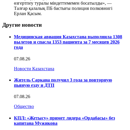
өзгертпеу туралы міндеттемемен босатылды», —
Талғар қалалық ПБ бастығы полиция полковнигі
Ерлан Қасым.
Другие новости
Медицинская авиация Казахстана выполнила 1308
вылетов и спасла 1353 пациента за 7 месяцев 2026
года
07.08.26
Новости Казахстана
Житель Саркана получил 3 года за повторную
пьяную езду и ДТП
07.08.26
Общество
КПЛ: «Жетысу» примет лидера «Ордабасы» без
капитана Мужикова