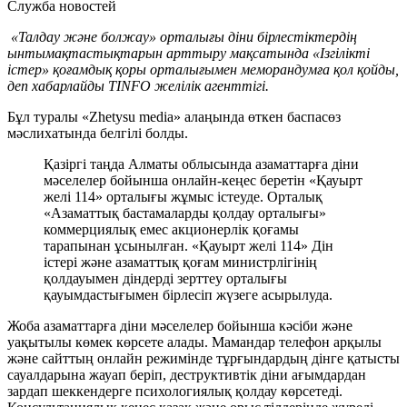
Служба новостей
«Талдау және болжау» орталығы діни бірлестіктердің
ынтымақтастықтарын арттыру мақсатында «Ізгілікті
істер» қоғамдық қоры орталығымен меморандумға қол қойды,
деп хабарлайды TINFO желілік агенттігі.
Бұл туралы «Zhetysu media» алаңында өткен баспасөз
мәслихатында белгілі болды.
Қазіргі таңда Алматы облысында азаматтарға діни
мәселелер бойынша онлайн-кеңес беретін «Қауырт
желі 114» орталығы жұмыс істеуде. Орталық
«Азаматтық бастамаларды қолдау орталығы»
коммерциялық емес акционерлік қоғамы
тарапынан ұсынылған. «Қауырт желі 114» Дін
істері және азаматтық қоғам министрлігінің
қолдауымен діндерді зерттеу орталығы
қауымдастығымен бірлесіп жүзеге асырылуда.
Жоба азаматтарға діни мәселелер бойынша кәсіби және
уақытылы көмек көрсете алады. Мамандар телефон арқылы
және сайттың онлайн режимінде тұрғындардың дінге қатысты
сауалдарына жауап беріп, деструктивтік діни ағымдардан
зардап шеккендерге психологиялық қолдау көрсетеді.