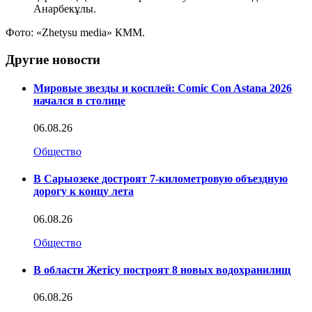
Анарбекұлы.
Фото: «Zhetysu media» КММ.
Другие новости
Мировые звезды и косплей: Comic Con Astana 2026
начался в столице
06.08.26
Общество
В Сарыозеке достроят 7-километровую объездную
дорогу к концу лета
06.08.26
Общество
В области Жетісу построят 8 новых водохранилищ
06.08.26