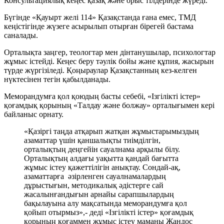
Консультациялық кеңес қазақ және орыс тілдерінде жүреді.
Бүгінде «Қауырт желі 114» Қазақстанда ғана емес, ТМД
кеңістігінде жүзеге асырылып отырған бірегей бастама
саналады.
Орталықта заңгер, теологтар мен дінтанушылар, психологтар
жұмыс істейді. Кеңес беру тәулік бойы және құпия, жасырын
түрде жүргізіледі. Қоңыраулар Қазақстанның кез-келген
нүктесінен тегін қабылданады.
Меморандумға қол қоюдың басты себебі, «Ізгілікті істер»
қоғамдық қорының «Талдау және болжау» орталығымен кері
байланыс орнату.
«Қазіргі таңда атқарып жатқан жұмыстарымыздың
азаматтар үшін қаншалықты тиімділгін,
орталықтың деңгейін сауалнама арқылы білу.
Орталықтың алдағы уақытта қандай бағытта
жұмыс істеу қажеттілігін анықтау. Сондай-ақ,
азаматтарға әзірленген сауалнамалардың
дұрыстығын, методикалық әдістерге сай
жасалынғандығын арнайы сарапшылардың
бақылауына алу мақсатында меморандумға қол
қойып отырмыз»,- деді «Ізгілікті істер» қоғамдық
қорының қоғаммен жұмыс істеу маманы Жандос