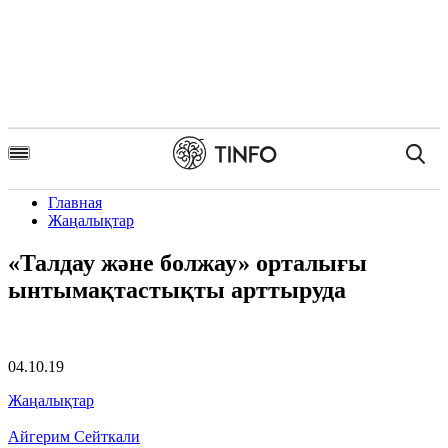
Поис
Главная
Жаңалықтар
«Талдау және болжау» орталығы
ынтымақтастықты арттыруда
04.10.19
Жаңалықтар
Айгерим Сейткали