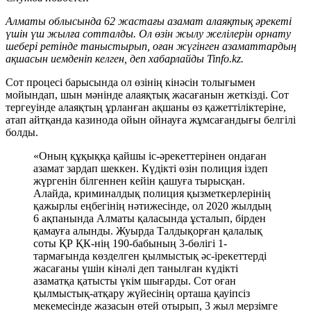
Алматы облысында 62 жастағы азамат алаяқтық әрекеті
үшін үш жылға сотталды. Ол өзін жылу желілерін орнату
шебері ретінде таныстырып, оған жүгінген азаматтардың
ақшасын иемденіп келген, деп хабарлайды Tinfo.kz.
Сот процесі барысында ол өзінің кінәсін толығымен
мойындап, шын мәнінде алаяқтық жасағанын жеткізді. Сот
тергеуінде алаяқтың ұрланған ақшаны өз қажеттіліктеріне,
атап айтқанда казинода ойын ойнауға жұмсағандығы белгілі
болды.
«Оның құқыққа қайшы іс-әрекеттерінен ондаған
азамат зардап шеккен. Күдікті өзін полиция іздеп
жүргенін білгеннен кейін қашуға тырысқан.
Алайда, криминалдық полиция қызметкерлерінің
қажырлы еңбегінің нәтижесінде, ол 2020 жылдың
6 ақпанында Алматы қаласында ұсталып, бірден
қамауға алынды. Жуырда Талдықорған қалалық
соты ҚР ҚК-нің 190-бабының 3-бөлігі 1-
тармағында көзделген қылмыстық әс-ірекеттерді
жасағаны үшін кінәлі деп танылған күдікті
азаматқа қатысты үкім шығарды. Сот оған
қылмыстық-атқару жүйесінің орташа қауіпсіз
мекемесінде жазасын өтей отырып, 3 жыл мерзімге