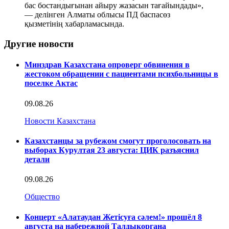
бас бостандығынан айыру жазасын тағайындады»,
— делінген Алматы облысы ПД баспасөз
қызметінің хабарламасында.
Другие новости
Минздрав Казахстана опроверг обвинения в
жестоком обращении с пациентами психбольницы в
поселке Актас
09.08.26
Новости Казахстана
Казахстанцы за рубежом смогут проголосовать на
выборах Курултая 23 августа: ЦИК разъяснил
детали
09.08.26
Общество
Концерт «Алатаудан Жетісуға сәлем!» прошёл 8
августа на набережной Талдыкоргана