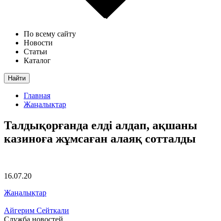
По всему сайту
Новости
Статьи
Каталог
Найти
Главная
Жаңалықтар
Талдықорғанда елді алдап, ақшаны
казиноға жұмсаған алаяқ сотталды
16.07.20
Жаңалықтар
Айгерим Сейткали
Служба новостей