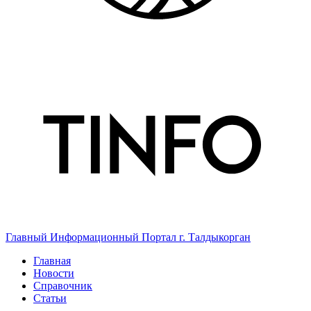
Главный Информационный Портал г. Талдыкорган
Главная
Новости
Справочник
Статьи