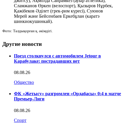
джитсу), Ақмолда Сайрамкез (ауыр атлетика),
Сламжанов Өркен (велоспорт), Қызыров Нұрбек,
Қажібеков Әділет (грек-рим күресі), Суюнов
Мерей және Бейсенбаев Еркебұлан (каратэ
шинкиокушинкай).
Фото: Талдықорған қ. әкімдігі.
Другие новости
Поезд столкнулся с автомобилем Jetour в
Карабулаке: пострадавших нет
08.08.26
Общество
ФК «Жетысу» разгромлен «Ордабасы» 0:4 в матче
Премьер-Лиги
08.08.26
Спорт