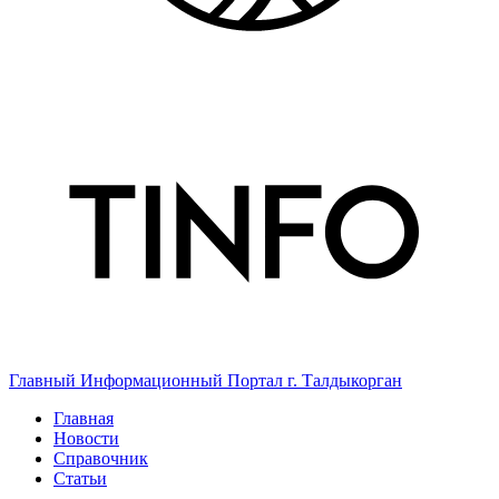
Главный Информационный Портал г. Талдыкорган
Главная
Новости
Справочник
Статьи