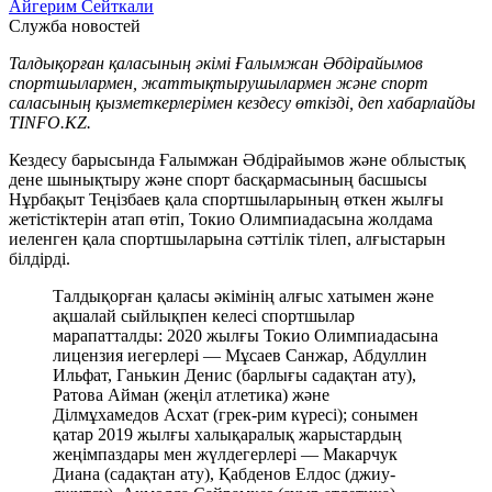
Айгерим Сейткали
Служба новостей
Талдықорған қаласының әкімі Ғалымжан Әбдірайымов
спортшылармен, жаттықтырушылармен және спорт
саласының қызметкерлерімен кездесу өткізді, деп хабарлайды
TINFO.KZ.
Кездесу барысында Ғалымжан Әбдірайымов және облыстық
дене шынықтыру және спорт басқармасының басшысы
Нұрбақыт Теңізбаев қала спортшыларының өткен жылғы
жетістіктерін атап өтіп, Токио Олимпиадасына жолдама
иеленген қала спортшыларына сәттілік тілеп, алғыстарын
білдірді.
Талдықорған қаласы әкімінің алғыс хатымен және
ақшалай сыйлықпен келесі спортшылар
марапатталды: 2020 жылғы Токио Олимпиадасына
лицензия иегерлері — Мұсаев Санжар, Абдуллин
Ильфат, Ганькин Денис (барлығы садақтан ату),
Ратова Айман (жеңіл атлетика) және
Ділмұхамедов Асхат (грек-рим күресі); сонымен
қатар 2019 жылғы халықаралық жарыстардың
жеңімпаздары мен жүлдегерлері — Макарчук
Диана (садақтан ату), Қабденов Елдос (джиу-