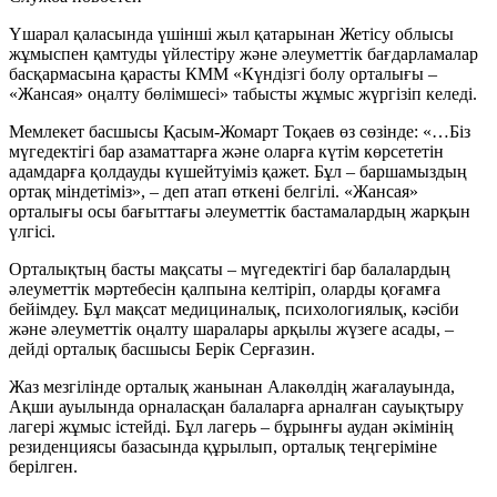
Үшарал қаласында үшінші жыл қатарынан Жетісу облысы
жұмыспен қамтуды үйлестіру және әлеуметтік бағдарламалар
басқармасына қарасты КММ «Күндізгі болу орталығы –
«Жансая» оңалту бөлімшесі» табысты жұмыс жүргізіп келеді.
Мемлекет басшысы Қасым-Жомарт Тоқаев өз сөзінде: «…Біз
мүгедектігі бар азаматтарға және оларға күтім көрсететін
адамдарға қолдауды күшейтуіміз қажет. Бұл – баршамыздың
ортақ міндетіміз», – деп атап өткені белгілі. «Жансая»
орталығы осы бағыттағы әлеуметтік бастамалардың жарқын
үлгісі.
Орталықтың басты мақсаты – мүгедектігі бар балалардың
әлеуметтік мәртебесін қалпына келтіріп, оларды қоғамға
бейімдеу. Бұл мақсат медициналық, психологиялық, кәсіби
және әлеуметтік оңалту шаралары арқылы жүзеге асады, –
дейді орталық басшысы Берік Серғазин.
Жаз мезгілінде орталық жанынан Алакөлдің жағалауында,
Ақши ауылында орналасқан балаларға арналған сауықтыру
лагері жұмыс істейді. Бұл лагерь – бұрынғы аудан әкімінің
резиденциясы базасында құрылып, орталық теңгеріміне
берілген.