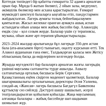
Коттедж типіндегі бір қабатты ғимаратта 32 адамға арналған
орын бар. Мұнда 6 жатын бөлмесі, 2 ойын залы, медпункт,
әкімшілік бөлмелер мен асхана қарастырылған. Ғимарат
мүмкіндігі шектеулі балаларға ыңғайлы етіп, пандустармен
жабдықталған. Лагерь аумағы толық бейнебақылаумен
қамтылған. Жасыл желекке оранған аумақта ашық аспан
астындағы ойын алаңы мен жабық бассейн бар. Алакөлдің
емдік суы – қол созым жерде. Балалар үшін су терапиясы,
музыка, ойын және арт-терапия ұйымдастырылады.
2023–2024 жылдар аралығында бұл лагерьде 350-ден астам
бала (ата-анасымен бірге) тынығып, оңалту курсынан өтті. Тек
Алакөл ауданынан ғана емес, Талдықорған қаласы мен Жетісу
облысының басқа да өңірлерінен келгендер болды.
Жуырда мүгедектігі бар балаларға арналған жазғы лагерьдің
үшінші маусымы салтанатты түрде ашылды. Ашылу
салтанатында орталық басшысы Берік Серғазин,
Қазақстанның еңбек сіңірген мәдениет қызметкері, Балалар
шығармашылығы орталығының директоры Әсия Уәлиева,
сондай-ақ «Жансая» лагерь басшысы Бағдагүл Баякенова
құттықтау сөз сөйледі. Дәстүрлі шашу шашылып, әсерлі
театрландырылған қойылым қойылды. Жаңа маусымның
алғашқы балалары – жабық бассейнде шат-шадыман
шомылып жүр.