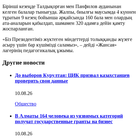
Бірінші кезеңде Талдықорған мен Панфилов ауданынан
келген балалар тынығуда. Жалпы, биылғы маусымда 4 күннен
тұратын 9 кезең бойынша әрқайсында 160 бала мен олардың
ата-аналарын қабылдап, шамамен 320 адамға дейін қамту
жоспарланған.
«Біз Президентіміз жүктеген міндеттерді толыққанды жүзеге
асыру үшін бар күшімізді саламыз», – дейді «Жансая»
лагерінің педагогикалық ұжымы.
Другие новости
До выборов Курултая: ЦИК призвал казахстанцев
проверить свои данные
10.08.26
Общество
В Алматы 164 человека из уязвимых категорий
получат государственные гранты на бизнес
10.08.26