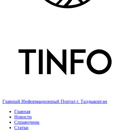
Главный Информационный Портал г. Талдыкорган
Главная
Новости
Справочник
Статьи