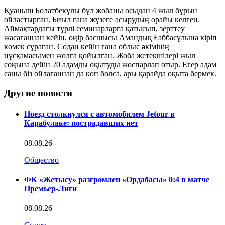
Қуаныш Болатбекұлы бұл жобаны осыдан 4 жыл бұрын
ойластырған. Биыл ғана жүзеге асырудың орайы келген.
Аймақтардағы түрлі семинарларға қатысып, зерттеу
жасағаннан кейін, өңір басшысы Амандық Ғаббасұлына кіріп
көмек сұраған. Содан кейін ғана облыс әкімінің
нұсқамасымен жолға қойылған. Жоба жетекшілері жыл
соңына дейін 20 адамды оқытуды жоспарлап отыр. Егер адам
саны біз ойлағаннан да көп болса, ары қарайда оқыта бермек.
Другие новости
Поезд столкнулся с автомобилем Jetour в
Карабулаке: пострадавших нет
08.08.26
Общество
ФК «Жетысу» разгромлен «Ордабасы» 0:4 в матче
Премьер-Лиги
08.08.26