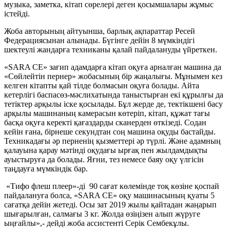
музыка, заметка, кітап сөрелері деген қосымшалары жұмыс
істейді.
Жоба авторының айтуынша, барлық ақпараттар Ресей
Федерациясынан алынады. Бүгінге дейін 8 мүмкіндігі
шектеулі жандарға техниканы қалай пайдалануды үйреткен.
«SARA CE» зағип адамдарға кітап оқуға арналған машина да
«Сөйлейтін пернер» жобасының бір жаңалығы. Мұнымен кез
келген кітапты қай тілде болмасын оқуға болады. Айта
кетерлігі баспасөз-мәслихатында таныстырған екі құрылғы да
тетіктер арқылы іске қосылады. Бұл жерде де, тектікшені басу
арқылы машинаның камерасын көтеріп, кітап, құжат тағы
басқа оқуға керекті қағаздарды сканерден өткізеді. Содан
кейін ғана, бірнеше секундтан соң машина оқуды бастайды.
Техникадағы әр перненің қызметтері әр түрлі. Және адамның
қалауына қарау мәтінді оқудағы ырғақ пен жылдамдықты
ауыстыруға да болады. Яғни, тез немесе баяу оқу үлгісін
таңдауға мүмкіндік бар.
«Тифо флеш плеер»-ді 90 сағат көлемінде тоқ көзіне қоспай
пайдалануға болса, «SARA CE» оқу машинасының қуаты 5
сағатқа дейін жетеді. Осы зат 2019 жылы қайтадан жаңарып
шығарылған, салмағы 3 кг. Жолда өзіңізен алып жүруге
ыңғайлы»,- дейді жоба ассистенті Серік Сембекұлы.