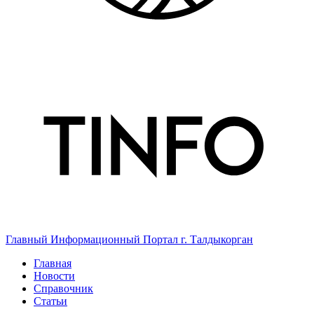
Главный Информационный Портал г. Талдыкорган
Главная
Новости
Справочник
Статьи