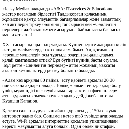
«Jetisy Media» алаңында «A&A: IT-services & Education»
жастар қоғамдық бірлестігі Талдықорған қаласының
жұмыспен қамту, әлеуметтік бағдарламалар және азаматтық
хал актілерін тіркеу бөлімінің тапсырысымен «Сөйлейтін
пернелер» жобасын жүзеге асыруына байланысты баспасөз —
мәслихаты өтті.
XXI ғасыр ақпараттың уақыты. Күннен күнге жаңарып келіп
жатқан мәліметтерден көз аша алмаймыз. Ал, қоғамның
«ерекше мүшелері» осы тұрғыда өздерін жаңалықтармен
қалай қамтамасыз етпек? Бұл бүгінгі күннің басты сауалы.
Бұл ретте «Сөйлейтін пернелер» атты жобаның мақсаты
аталған кемшіліктерді реттеу болып табылады.
«Адам көз арқылы 80 пайыз, есту қабілеті арқылы 20-30
пайыз ғана ақпарат алады. Толық мәліметтен құлақдар болу
үшін, мүмкіндігі шектеулі азаматтарға «тифо флеш плеер»
атты құрылғы көмекке келе алады»,- дейді жоба авторы
Қуаныш Қапанов.
Қалтаға салып жүруге ыңғайлы құрылғы да, 150-ге жуық
интернет радио бар. Сонымен қатар mp3 түрінде аудиоларды
естуге, Wi-Fi арқылы интернеттке қосылып уикипедиядан
керекті мағұлматты алуға болады. Одан бөлек диктафон,