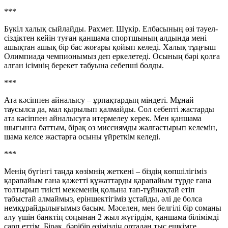
***
Бүкіл халық сыйлайды. Рах­­мет. Шүкір. Елбасының өзі тәуел­
сіз­діктен кейін туған қанша­ма спорт­шының алдында мені
ашық­тан ашық бір бас жоғары қойып келеді. Халық тұңғыш
Олим­пиада чемпионымыз деп ер­келе­теді. Осының бәрі қолға
алған ісімнің берекет табуына себепші болды.
***
Ата кәсіппен айналысу – ұрпақтардың міндеті. Мұнай
таусылса да, мал қырылып қалмайды. Сол себепті жастарды
ата кәсіппен айналысуға итермелеу керек. Мен қаншама
шығынға баттым, бірақ өз миссиямды жалғастырып келемін,
шама келсе жастарға осыны үйреткім келеді.
***
Менің бү­гінгі таңда көзімнің жеткені – біз­дің көпшілігіміз
қарапайым ға­на қажетті құжаттарды қара­пайым түрде ғана
толтырып тиісті мекеменің қолына тап-тұйнақтай етіп
табыстай алмаймыз, ерін­шектігіміз ұстайды, әлі де болса
немқұрайдылығымыз басым. Мәселен, мен белгілі бір соманы
алу үшін банктің соңынан 2 жыл жүгірдім, қаншама білімімді
сарп еттім. Бірақ, бәрібір өзіміздің ор­тадан тыс ешкімге