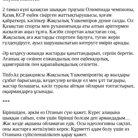
2 тамыз күні қазақтан шыққан тұңғыш Олимпиада чемпионы,
Қазақ КСР еңбек сіңірген жаттықтырушысы, қоғам
қайраткері, кәсіпкер Жақсылық Үшкемпіров дүние салды. Ол
Қазақстан спорты мен руханиятында аты алтын әріптермен
жазылған аңыз тұлға. Кәсіби спорттан алыстаған соң,
Жақсылық аға жастарды спортпен баулуға, туған жерін
гүлдендіруге, ауыл шаруашылығын көтеруге өмірін арнады.
Әр кездесу-жиында жастарды қанаттандырып, серпін беретін.
Ағаның әр сөзінен елжандылық пен еңбекқорлық,
адамгершілік пен қарапайымдылық сезілетін.
Tinfo.kz редакциясы Жақсылық Үшкемпіровтің әр жылдары
сұхбат барысында, кездесулер кезінде ел мен ұлт тағдыры,
жастар болашағы, кәсіп туралы айтқан ойларын топтастырып,
оқырмандарға ұсынады.
***
Біріншіден, әркім өз Отанын сүю қажет. Күрес алаңына
шыққан сайын, елім үшін бірінші болсам деп армандадым…
Жас кезде ақшаны ойламаған едік. Осы идеологияны сақтап,
оны жастарға жеткізуіміз керек: Құрметті адам болу үшін өз
Отанына сүйіспеншілікпен қарау қажет.