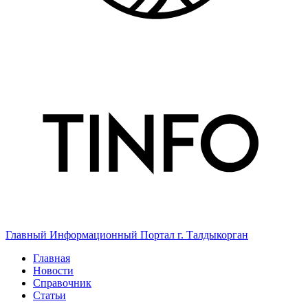
Главный Информационный Портал г. Талдыкорган
Главная
Новости
Справочник
Статьи