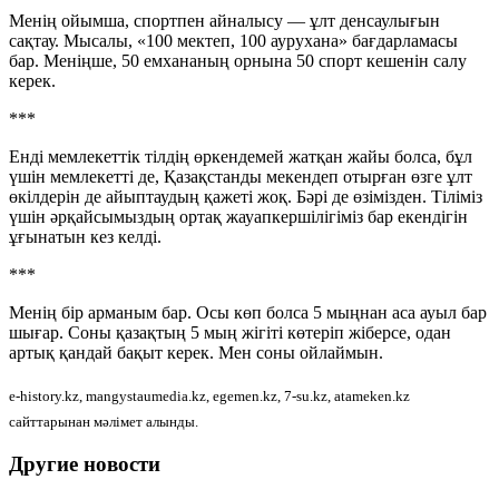
Менің ойымша, спортпен айналысу — ұлт денсаулығын
сақтау. Мысалы, «100 мектеп, 100 аурухана» бағдарламасы
бар. Меніңше, 50 емхананың орнына 50 спорт кешенін салу
керек.
***
Енді мемлекеттік тілдің өркендемей жатқан жайы болса, бұл
үшін мемлекетті де, Қазақстанды мекендеп отырған өзге ұлт
өкілдерін де айыптаудың қажеті жоқ. Бəрі де өзімізден. Тіліміз
үшін əрқайсымыздың ортақ жауапкершілігіміз бар екендігін
ұғынатын кез келді.
***
Менің бір арманым бар. Осы көп болса 5 мыңнан аса ауыл бар
шығар. Соны қазақтың 5 мың жігіті көтеріп жіберсе, одан
артық қандай бақыт керек. Мен соны ойлаймын.
e-history.kz, mangystaumedia.kz, egemen.kz, 7-su.kz, atameken.kz
сайттарынан мәлімет алынды.
Другие новости