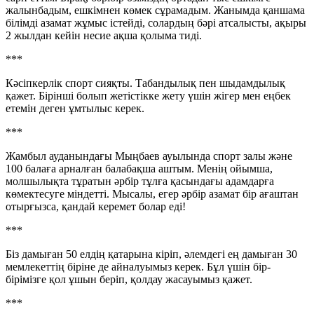
жалынбадым, ешкімнен көмек сұрамадым. Жанымда қаншама
білімді азамат жұмыс істейді, солардың бәрі атсалысты, ақыры
2 жылдан кейін несие ақша қолыма тиді.
***
Кәсіпкерлік спорт сияқты. Табандылық пен шыдамдылық
қажет. Бірінші болып жетістікке жету үшін жігер мен еңбек
етемін деген ұмтылыс керек.
***
Жамбыл ауданындағы Мыңбаев ауылында спорт залы және
100 балаға арналған балабақша аштым. Менің ойымша,
молшылықта тұратын әрбір тұлға қасындағы адамдарға
көмектесуге міндетті. Мысалы, егер әрбір азамат бір ағаштан
отырғызса, қандай керемет болар еді!
***
Біз дамыған 50 елдің қатарына кіріп, әлемдегі ең дамыған 30
мемлекеттің біріне де айналуымыз керек. Бұл үшін бір-
бірімізге қол ұшын беріп, қолдау жасауымыз қажет.
***