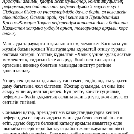
Ардақты ағайын, қадірлі жетісулықтар, конституциялық
реформаларға байланысты референдумда 5 маусым күні
Сіздермен біздер өз учаскелерімізде дауыс беріп, ел келешегін
айқындадық. Осыған орай, күні кеше ғана Президентіміз
Қасым-Жомарт Тоқаев референдум қорытындысы бойынша
Қазақстан халқына үндеуін арнап, телеарналар арқылы көре
алдық.
Маңызды тарауларға тоқталып өтсем, мемлекет Басшысы үш
жүздің басын қосқан Ұлытауда ұлы құрылтай өткізу туралы
бастама көтерді. Ұлттық құрылтай «Халық үніне құлақ асатын
мемлекет» қағидасын іске асыруда билікпен халықтың
ортасына дәнекер болатын маңызды инситут ретінде
қалыптаспақ.
Үндеу тек қорытынды жасау ғана емес, елдің алдағы уақытта
даму бағытына жол сілтемек. Жоспар ауқымды, ал оны іске
асыру үшін жүйелі заң керек. Бұл ретте, конституциялық
реформа – бүкіл құқықтық саланы жаңғыртуға, жол ашуға өз
септігін тигізеді.
Сонымен қатар, президентіміз қазақстандықтарға кешегі
референдум ел тарихындағы маңызды белес екендігін атап
өтіп, дауыс беруге белсенді қатысу арқылы азаматтар елде
шынайы өзгерістерді бастауға дайын және жауапкершілікті
сезінетіндігін жеткізді. Расымен, әрбір қазақстандық осындай