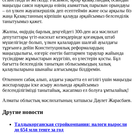
маңызды саяси науқанда өзінің азаматтық парызын орындауы
– ол үлкен жауапкершілік деп есептеймін және осы арқылы біз
жаңа Қазақстанның кірпішін қалауда әрқайсымыз белсенділік
танытуымыз қажет.
Жалпы, өңірдің барлық деңгейдегі 300-ден аса мәслихат
депутаттары үгіт-насихат кезеңдерінде қоғамдық штаб
мүшелігінде болып, үлкен қалалардан шалғай ауылдағы
тұрғынға дейін Конституциялық реформалардың
маңыздылығы, өзгеріс енетін баптармен тараулар жайында
түсіндірме жұмыстарын жүргізіп, өз үлестерін қосты. Бұл
бағытта белсенділік танытқан облысымыздың халық
қалаулыларына шынайы алғысымды білдіремін.
Өткеннен сабақ алып, алдағы уақытта ел игілігі үшін маңызды
жоспарларды іске асыру жолында әрқайсымыз
белсенділігімізді танытайық, жасапмаз ел болуға ұмтылайық!
Алматы облыстық мәслихатының хатшысы Даулет Жарасбаев.
Другие новости
Талдыкорганская стройкомпания: налоги выросли
до 654 млн тенге за год