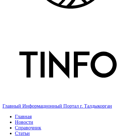
Главный Информационный Портал г. Талдыкорган
Главная
Новости
Справочник
Статьи