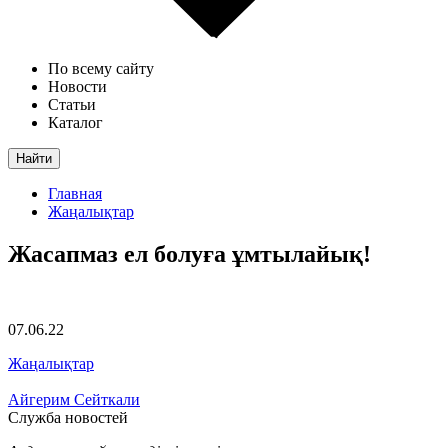
По всему сайту
Новости
Статьи
Каталог
Найти
Главная
Жаңалықтар
Жасапмаз ел болуға ұмтылайық!
07.06.22
Жаңалықтар
Айгерим Сейткали
Служба новостей