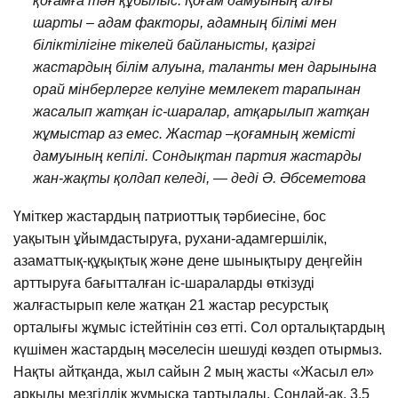
қоғамға тән құбылыс. Қоғам дамуының алғы
шарты – адам факторы, адамның білімі мен
біліктілігіне тікелей байланысты, қазіргі
жастардың білім алуына, таланты мен дарынына
орай мінберлерге келуіне мемлекет тарапынан
жасалып жатқан іс-шаралар, атқарылып жатқан
жұмыстар аз емес. Жастар –қоғамның жемісті
дамуының кепілі. Сондықтан партия жастарды
жан-жақты қолдап келеді, — деді Ә. Әбсеметова
Үміткер жастардың патриоттық тәрбиесіне, бос
уақытын ұйымдастыруға, рухани-адамгершілік,
азаматтық-құқықтық және дене шынықтыру деңгейін
арттыруға бағытталған іс-шараларды өткізуді
жалғастырып келе жатқан 21 жастар ресурстық
орталығы жұмыс істейтінін сөз етті. Сол орталықтардың
күшімен жастардың мәселесін шешуді көздеп отырмыз.
Нақты айтқанда, жыл сайын 2 мың жасты «Жасыл ел»
арқылы мезгілдік жұмысқа тартылады. Сондай-ақ, 3,5