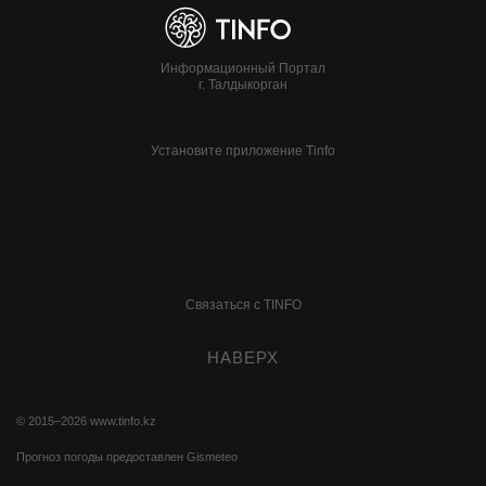
Информационный Портал
г. Талдыкорган
Установите приложение Tinfo
Связаться с TINFO
НАВЕРХ
© 2015–2026
www.tinfo.kz
Прогноз погоды предоставлен
Gismeteo