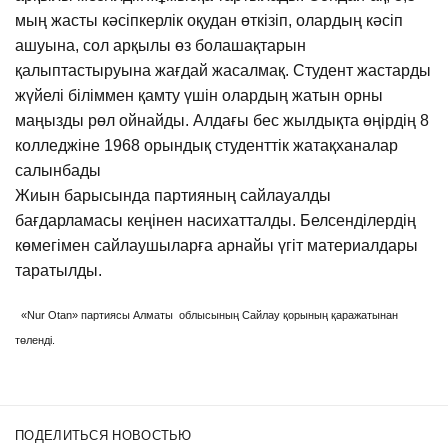
мың жасты кәсіпкерлік оқудан өткізіп, олардың кәсіп
ашуына, сол арқылы өз болашақтарын
қалыптастыруына жағдай жасалмақ. Студент жастарды
жүйелі біліммен қамту үшін олардың жатын орны
маңызды рөл ойнайды. Алдағы бес жылдықта өңірдің 8
колледжіне 1968 орындық студенттік жатақханалар
салынбады
Жиын барысында партияның сайлауалды
бағдарламасы кеңінен насихатталды. Белсенділердің
көмегімен сайлаушыларға арнайы үгіт материалдары
таратылды.
«Nur Otan» партиясы Алматы облысының Сайлау қорының қаражатынан
төленді.
ПОДЕЛИТЬСЯ НОВОСТЬЮ