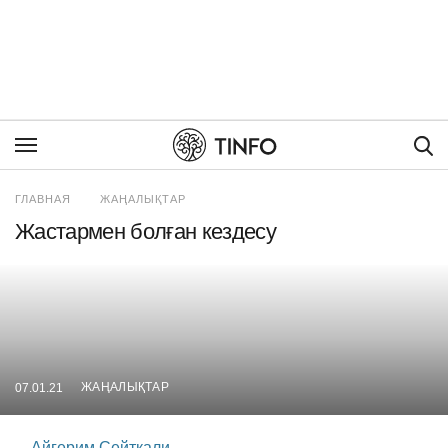
Пои
ГЛАВНАЯ
ЖАҢАЛЫҚТАР
Жастармен болған кездесу
ЖАҢАЛЫҚТАР
07.01.21
Айгерим Сейткали