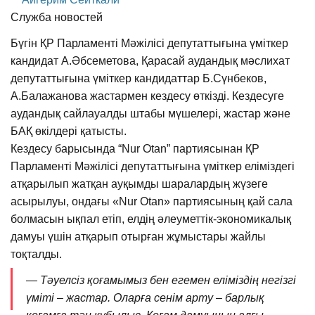
Служба новостей
Бүгін ҚР Парламенті Мәжілісі депутаттығына үміткер
кандидат А.Әбсеметова, Қарасай аудандық мәслихат
депутаттығына үміткер кандидаттар Б.Сүнбеков,
А.Балажанова жастармен кездесу өткізді. Кездесуге
аудандық сайлауалды штабы мүшелері, жастар және
БАҚ өкілдері қатысты.
Кездесу барысында “Nur Otan” партиясынан ҚР
Парламенті Мәжілісі депутаттығына үміткер еліміздегі
атқарылып жатқан ауқымды шаралардың жүзеге
асырылуы, ондағы «Nur Otan» партиясының қай сала
болмасын ықпал етіп, елдің әлеуметтік-экономикалық
дамуы үшін атқарып отырған жұмыстары жайлы
тоқталды.
— Тәуелсіз қоғамымыз бен егемен еліміздің негізгі
үміті – жастар. Оларға сенім арту – барлық