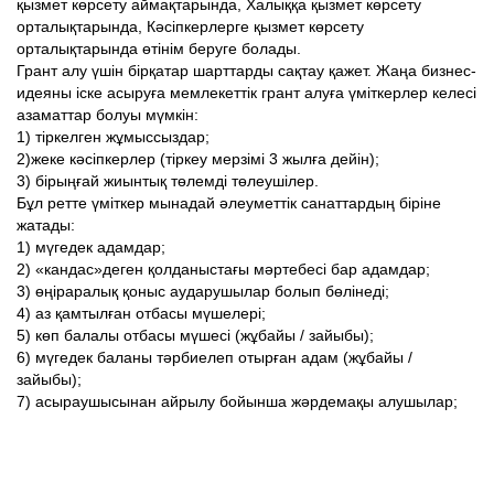
қызмет көрсету аймақтарында, Халыққа қызмет көрсету
орталықтарында, Кәсіпкерлерге қызмет көрсету
орталықтарында өтінім беруге болады.
Грант алу үшін бірқатар шарттарды сақтау қажет. Жаңа бизнес-
идеяны іске асыруға мемлекеттік грант алуға үміткерлер келесі
азаматтар болуы мүмкін:
1) тіркелген жұмыссыздар;
2)жеке кәсіпкерлер (тіркеу мерзімі 3 жылға дейін);
3) бірыңғай жиынтық төлемді төлеушілер.
Бұл ретте үміткер мынадай әлеуметтік санаттардың біріне
жатады:
1) мүгедек адамдар;
2) «кандас»деген қолданыстағы мәртебесі бар адамдар;
3) өңіраралық қоныс аударушылар болып бөлінеді;
4) аз қамтылған отбасы мүшелері;
5) көп балалы отбасы мүшесі (жұбайы / зайыбы);
6) мүгедек баланы тәрбиелеп отырған адам (жұбайы /
зайыбы);
7) асыраушысынан айрылу бойынша жәрдемақы алушылар;