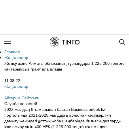
Пои
Главная
Жаңалықтар
Жетісу және Алматы облысының тұрғындары 1 225 200 теңгеге
қайтарымсыз грант ала алады
11.08.22
Жаңалықтар
Айгерим Сейткали
Служба новостей
2022 жылдың 8 тамызынан бастап Business.enbek.kz
порталында 2021-2025 жылдарға арналған кәсіпкерлікті
дамыту жөніндегі ұлттық жоба шеңберінде бизнес-идеяларды
іске асыру үшін 400 АЕК (1 225 200 теңге) көлеміндегі