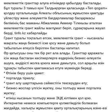
мемлекеттік гранттар алуға өтінімдер қабылдау басталады.
Бұл туралы 3 тамыз күні Талдықорған қаласында «Ten qogam»
қолдау орталығында Алматы облысының жұмыспен қамтуды
үйлестіру және әлеуметтік бағдарламалар басқармасы
бөлімінің бас маманы Абжалиева Акмеир Тілекызы аталған
мемлекеттік грант жайлы мағлұмат беріп, сұрақтарына жауап
берді, tinfo.kz хабарлайды
Грант туралы тоқталып өтсек, мемлекеттік грант – нысаналы
мақсаты жаңа бизнесті іске қосу және дамыту болып
табылатын өтеусіз берілген бастапқы капитал.
Әр қатысушы оны тек бір рет ала алады. Гранттар қаражаты
ісін жаңа бастаған кәсіпкерлерге өздерінің бизнес-әлеуетін
ашуға, өндірісті жолға қоюға және дамытуға, сол арқылы өзін
тұрақты табыспен қамтамасыз етуге мүмкіндік береді.
* Өтінім беру үшін қажет:
* порталда тіркелу;
* грант алу шарттарына сәйкестігін тексеруден өту;
* бизнес-жоспар үлгісін жүктеу, оны толтыру және порталға
жүктеу;
* өтініш нысанын толтыру және ЭЦҚ кілтімен қол қою.
Интернетке немесе компьютерге қолжетімділік болмаған
жағдайда, халықты жұмыспен қамту орталықтарының өзіне-өзі