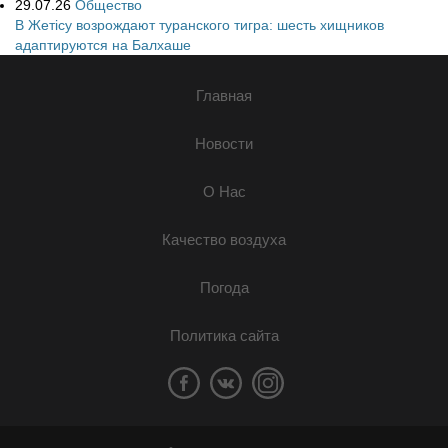
29.07.26
Общество
В Жетісу возрождают туранского тигра: шесть хищников
адаптируются на Балхаше
Главная
Новости
О Нас
Качество воздуха
Погода
Политика сайта