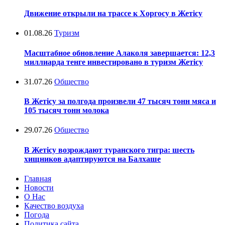
Движение открыли на трассе к Хоргосу в Жетісу
01.08.26
Туризм
Масштабное обновление Алаколя завершается: 12,3
миллиарда тенге инвестировано в туризм Жетісу
31.07.26
Общество
В Жетісу за полгода произвели 47 тысяч тонн мяса и
105 тысяч тонн молока
29.07.26
Общество
В Жетісу возрождают туранского тигра: шесть
хищников адаптируются на Балхаше
Главная
Новости
О Нас
Качество воздуха
Погода
Политика сайта