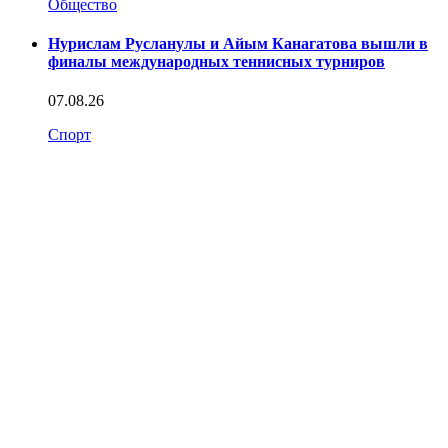
Общество
Нурислам Русланулы и Айым Канагатова вышли в
финалы международных теннисных турниров
07.08.26
Спорт