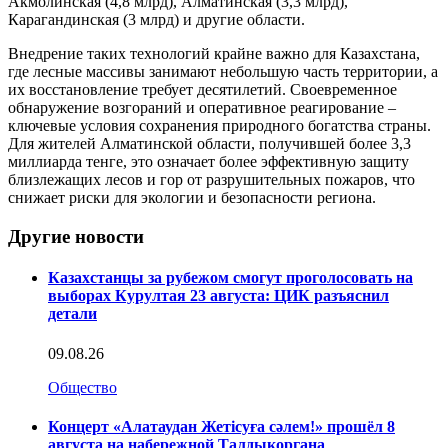
Акмолинская (4,8 млрд), Алматинская (3,3 млрд),
Карагандинская (3 млрд) и другие области.
Внедрение таких технологий крайне важно для Казахстана,
где лесные массивы занимают небольшую часть территории, а
их восстановление требует десятилетий. Своевременное
обнаружение возгораний и оперативное реагирование –
ключевые условия сохранения природного богатства страны.
Для жителей Алматинской области, получившей более 3,3
миллиарда тенге, это означает более эффективную защиту
близлежащих лесов и гор от разрушительных пожаров, что
снижает риски для экологии и безопасности региона.
Другие новости
Казахстанцы за рубежом смогут проголосовать на
выборах Курултая 23 августа: ЦИК разъяснил
детали
09.08.26
Общество
Концерт «Алатаудан Жетісуға сәлем!» прошёл 8
августа на набережной Талдыкоргана